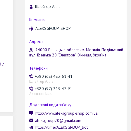
Шлейгер Алла
ALEKSGROUP-SHOP
24000 Вінницька область м. Могилів-Подільський
вул. Грецька 20 "Електрон", Вінниця, Україна
0 л
+380 (68) 483-61-41
Шлейгер Алла
+380 (97) 213-47-91
Алєксєєв Ілля
http://www.aleksgroup-shop.com.ua
aleksgroup20@gmail.com
https://t.me/ALEKSGROUP_bot