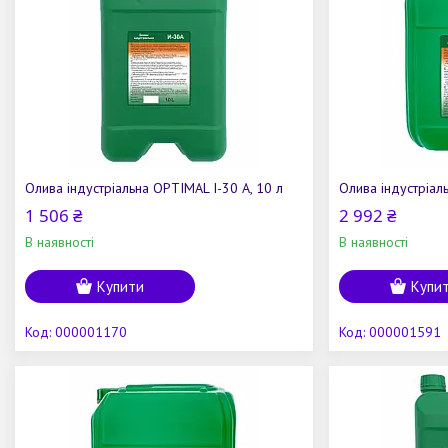
Олива індустріальна OPTIMAL І-30 А, 10 л
Олива індустріал
1 506 ₴
2 992 ₴
В наявності
В наявності
Купити
Купи
000001170
000001591