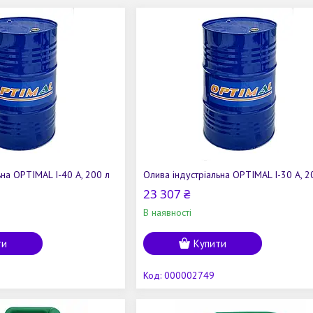
ьна OPTIMAL І-40 А, 200 л
Олива індустріальна OPTIMAL І-30 А, 2
23 307 ₴
В наявності
ти
Купити
000002749