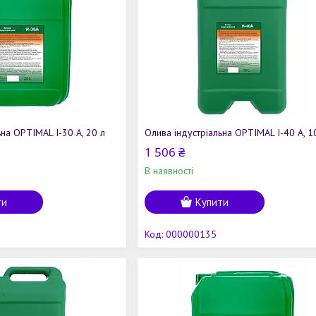
ьна OPTIMAL І-30 А, 20 л
Олива індустріальна OPTIMAL І-40 А, 1
1 506 ₴
В наявності
ти
Купити
000000135