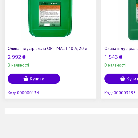
Олива індустріальна OPTIMAL І-40 А, 20 л
Олива індустріал
2 992 ₴
1 543 ₴
В наявності
В наявності
Купити
Купи
000000134
000003193