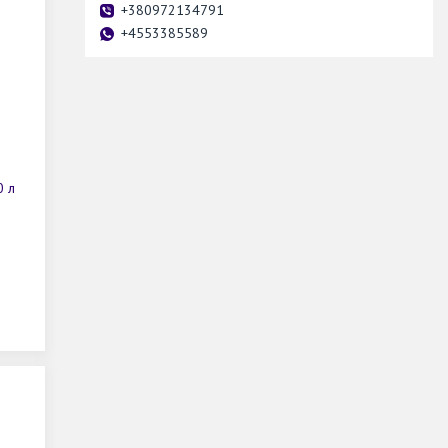
+380972134791
+4553385589
0 л