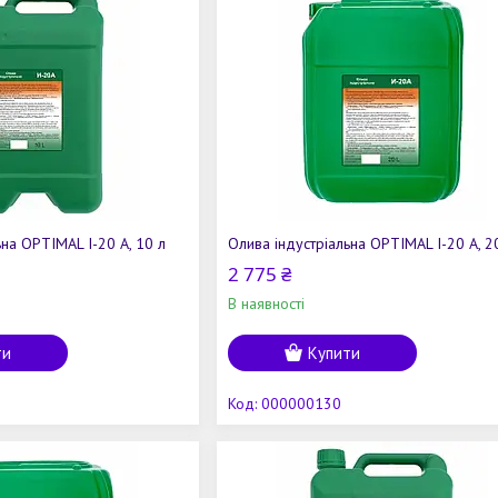
ьна OPTIMAL І-20 А, 10 л
Олива індустріальна OPTIMAL І-20 А, 2
2 775 ₴
В наявності
ти
Купити
000000130