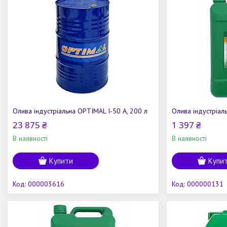
Олива індустріальна OPTIMAL І-50 А, 200 л
Олива індустріал
23 875 ₴
1 397 ₴
В наявності
В наявності
Купити
Купи
000003616
000000131