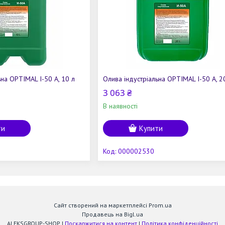
ьна OPTIMAL І-50 А, 10 л
Олива індустріальна OPTIMAL І-50 А, 2
3 063 ₴
В наявності
ти
Купити
000002530
Сайт створений на маркетплейсі
Prom.ua
Продавець на Bigl.ua
ALEKSGROUP-SHOP |
Поскаржитися на контент
|
Політика конфіденційності