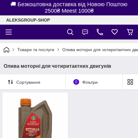
🚚 Безкоштовна доставка від Новою Поштою
2500₴ Meest 1000₴
ALEKSGROUP-SHOP
Товари та послуги
Олива моторні для чотиритактних дви
Олива моторні для чотиритактних двигунів
Сортування
0
Фільтри