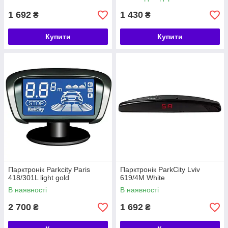
1 692
1 430
₴
₴
Купити
Купити
Парктронік Parkcity Paris
Парктронік ParkCity Lviv
418/301L light gold
619/4M White
В наявності
В наявності
2 700
1 692
₴
₴