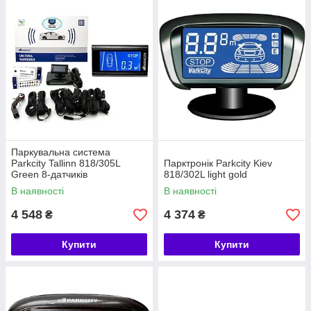
Паркувальна система
Parkcity Tallinn 818/305L
Парктронік Parkcity Kiev
Green 8-датчиків
818/302L light gold
В наявності
В наявності
4 548
4 374
₴
₴
Купити
Купити