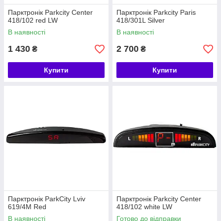
Парктронік Parkcity Center
Парктронік Parkcity Paris
418/102 red LW
418/301L Silver
В наявності
В наявності
1 430
2 700
₴
₴
Купити
Купити
Парктронік ParkCity Lviv
Парктронік Parkcity Center
619/4M Red
418/102 white LW
В наявності
Готово до відправки