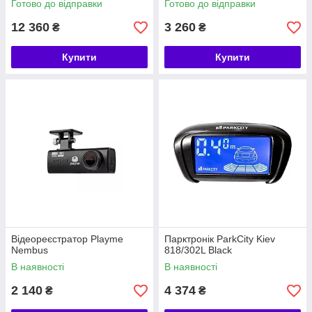
Готово до відправки
Готово до відправки
12 360
3 260
₴
₴
Купити
Купити
Відеореєстратор Playme
Парктронік ParkCity Kiev
Nembus
818/302L Black
В наявності
В наявності
2 140
4 374
₴
₴