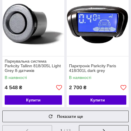
Паркувальна система
Parkcity Tallinn 818/305L Light
Парктронік Parkcity Paris
Grey 8-датчиків
418/301L dark grey
В наявності
В наявності
4 548
2 700
₴
₴
Купити
Купити
Показати ще
1
/ 13