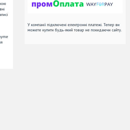
ьною
вні
аписі
У компанії підключені електронні платежі. Тепер ви
можете купити будь-який товар не покидаючи сайту.
layme
ня