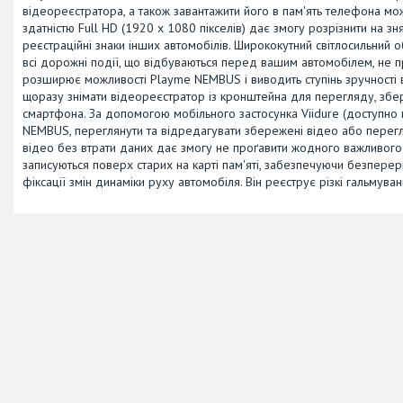
відеореєстратора, а також завантажити його в пам'ять телефона можн
здатністю Full HD (1920 х 1080 пікселів) дає змогу розрізнити на зн
реєстраційні знаки інших автомобілів. Ширококутний світлосильний 
всі дорожні події, що відбуваються перед вашим автомобілем, не 
розширює можливості Playme NEMBUS і виводить ступінь зручності 
щоразу знімати відеореєстратор із кронштейна для перегляду, зб
смартфона. За допомогою мобільного застосунка Viidure (доступно
NEMBUS, переглянути та відредагувати збережені відео або перегл
відео без втрати даних дає змогу не проґавити жодного важливого 
записуються поверх старих на карті пам'яті, забезпечуючи безпер
фіксації змін динаміки руху автомобіля. Він реєструє різкі гальмува