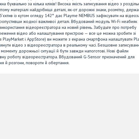
а буквально за кілька кліків! Висока якість записування відео з розділ
ятому матеріалі найдрібніші деталі, як-от дорожні знаки, розмітку, держа
об'єктив із кутом огляду 142° дає Playme NEMBUS зафіксувати на відеоз
пропустивши жодної важливої деталі. Вбудований модуль Wi-Fi неабияк
використання відеореєстратора на новий рівень. Забудьте про потребу
ереження відео або налаштування пристрою — все це можна зробити зі
 в PlayMarket і AppStore) ви можете з екрана смартфона налаштувати P
янути відео з відеореєстратора в реальному часі. Безшовне записуван
моменту дорожньої ситуації й бути завжди напоготові. Нові файли
ервну роботу відеореєстратора. Вбудований G-Sensor призначений для
ння й розгони, повороти й обертання.