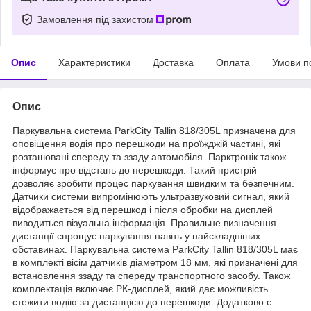
Замовлення під захистом
Опис
Характеристики
Доставка
Оплата
Умови п
Опис
Паркувальна система ParkCity Tallin 818/305L призначена для
оповіщення водія про перешкоди на проїжджій частині, які
розташовані спереду та ззаду автомобіля. Парктронік також
інформує про відстань до перешкоди. Такий пристрій
дозволяє зробити процес паркування швидким та безпечним.
Датчики системи випромінюють ультразвуковий сигнал, який
відображається від перешкод і після обробки на дисплей
виводиться візуальна інформація. Правильне визначення
дистанції спрощує паркування навіть у найскладніших
обставинах. Паркувальна система ParkCity Tallin 818/305L має
в комплекті вісім датчиків діаметром 18 мм, які призначені для
встановлення ззаду та спереду транспортного засобу. Також
комплектація включає РК-дисплей, який дає можливість
стежити водію за дистанцією до перешкоди. Додатково є