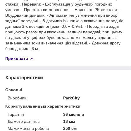
стяжки). Переваги: - Експлуатація у будь-яких погодних
умовах. - Простота встановлення. - Наявність РК-дисплея. -
Вбудований динамік. - Автоматичне увімкнення при виборі
задньої передачі. - 8 датчиків із кнопкою включення передніх
датчиків 3-х позиційної (викл-0,6м-0,9м). - Передні та задні
працюють разом при включенні задньої передачі, при цьому
на дисплеї у цифрах буде показано мінімальну відстань із
зазначенням зони визначення цієї відстані. - Довжина дроту
блок-датчик - 6 м.
Приховати
Характеристики
Основні
Виробник
ParkCity
Користувальницькі характеристики
Гарантія
36 місяців
Діаметр датчиків
18 мм
Максимальна робоча
250 см