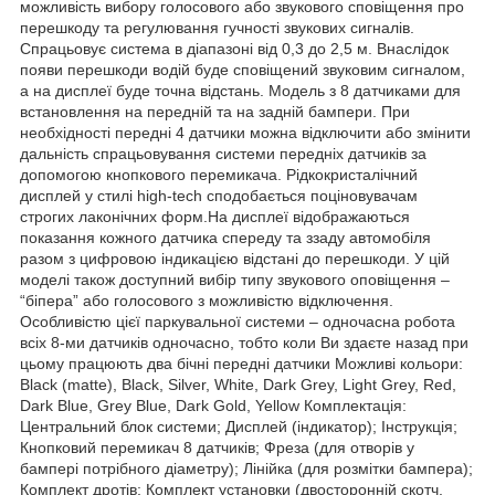
можливість вибору голосового або звукового сповіщення про
перешкоду та регулювання гучності звукових сигналів.
Спрацьовує система в діапазоні від 0,3 до 2,5 м. Внаслідок
появи перешкоди водій буде сповіщений звуковим сигналом,
а на дисплеї буде точна відстань. Модель з 8 датчиками для
встановлення на передній та на задній бампери. При
необхідності передні 4 датчики можна відключити або змінити
дальність спрацьовування системи передніх датчиків за
допомогою кнопкового перемикача. Рідкокристалічний
дисплей у стилі high-tech сподобається поціновувачам
строгих лаконічних форм.На дисплеї відображаються
показання кожного датчика спереду та ззаду автомобіля
разом з цифровою індикацією відстані до перешкоди. У цій
моделі також доступний вибір типу звукового оповіщення –
“біпера” або голосового з можливістю відключення.
Особливістю цієї паркувальної системи – одночасна робота
всіх 8-ми датчиків одночасно, тобто коли Ви здаєте назад при
цьому працюють два бічні передні датчики Можливі кольори:
Black (matte), Black, Silver, White, Dark Grey, Light Grey, Red,
Dark Blue, Grey Blue, Dark Gold, Yellow Комплектація:
Центральний блок системи; Дисплей (індикатор); Інструкція;
Кнопковий перемикач 8 датчиків; Фреза (для отворів у
бампері потрібного діаметру); Лінійка (для розмітки бампера);
Комплект дротів; Комплект установки (двосторонній скотч,