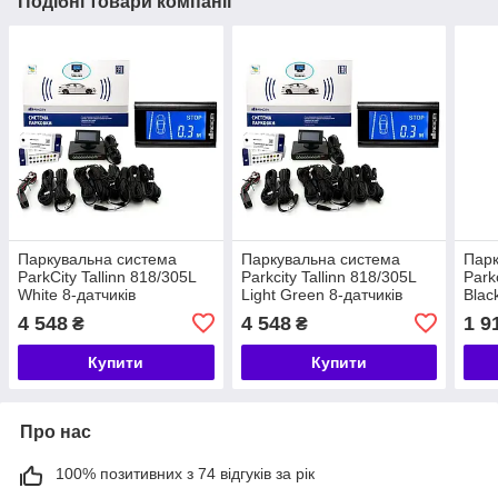
Подібні товари компанії
Паркувальна система
Паркувальна система
Парк
ParkCity Tallinn 818/305L
Parkcity Tallinn 818/305L
Park
White 8-датчиків
Light Green 8-датчиків
Blac
4 548
4 548
1 9
₴
₴
Купити
Купити
Про нас
100% позитивних з 74 відгуків за рік