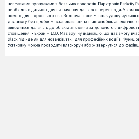
невеликими провулками з безліччю поворотів. Парктронік Parkcity Pa
необхідних датчиків для визначення дальності перешкоди. У комплек
помітні для стороннього ока. Водночас вони мають чудову чутливість
дає змогу без проблем встановлювати їх в автомобіль аналогічного 
виводиться дальність до об'єкта зіткнення за допомогою цифрової 
сповіщення. • Екран — LCD. Має зручну індикацію, що дає змогу вчасн
black підійде як для новачків, так і для професійних водіїв. Функці
Установку можна проводити власноруч або ж звернутися до фахівців