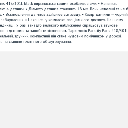
ris 418/301L black вирізняється такими особливостями: • Наявність
ті 4 датчики. • Діаметр датчиків становить 18 мм. Вони невеликі та не 
. • Встановлення датчиків здійснюється ззаду. • Колір датчиків — чорний
забарвлення. • Наявність у комплекті спеціального дисплея. На ньому
індикації. У разі занадто великого наближення спрацьовує звукове
о відстежити та запобігти зіткненням. Парктронік Parkcity Paris 418/301
ональний, зручний, компактний він стане чудовим помічником у дорозі.
 на станцію технічного обслуговування.