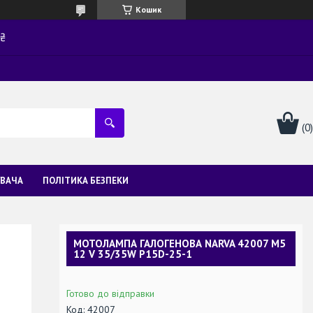
Кошик
0₴
УВАЧА
ПОЛІТИКА БЕЗПЕКИ
МОТОЛАМПА ГАЛОГЕНОВА NARVA 42007 M5
12 V 35/35W P15D-25-1
Готово до відправки
Код:
42007