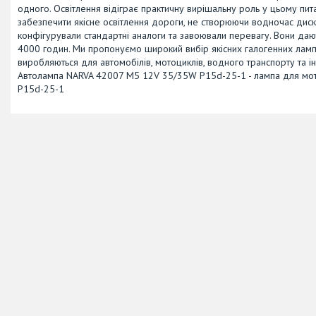
одного. Освітлення відіграє практичну вирішальну роль у цьому питан
забезпечити якісне освітлення дороги, не створюючи водночас диск
конфігурували стандартні аналоги та завоювали перевагу. Вони даю
4000 годин. Ми пропонуємо широкий вибір якісних галогенних ламп 
виробляються для автомобілів, мотоциклів, водного транспорту та ін
Автолампа NARVA 42007 M5 12V 35/35W P15d-25-1 - лампа для мото
P15d-25-1