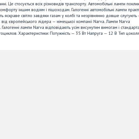
ні. Це стосується всіх різновидів транспорту. Автомобільні лампи поклик
омфорту іншим водіям і пішоходам. Галогенні автомобільні лампи прак
ть яскраве світло завдяки газам у колбі та незрівнянно довше слугують
від європейського лідера — німецької компанії Narva. Лампи Narva
. Галогенні лампи Narva відповідають усім висунутим вимогам і стандарт
циклов. Характеристики: Потужність — 35 Вт Напруга — 12 В Тип цокол