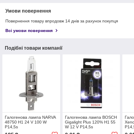
Умови повернення
Повернення товару впродовж 14 днів за рахунок покупця
Всі умови повернення
Подібні товари компанії
Галогенова лампа NARVA
Галогенова лампа BOSCH
Гал
48750 H1 24 V 100 W
Gigalight Plus 120% H1 55
Xeno
P14,5s
W 12 V P14,5s
P14,
(1987301150) 1 шт./бокс
шт./