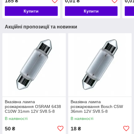
185
0,01
0,0
₴
₴
Купити
Купити
Акційні пропозиції та новинки
Вказівна лампа
Вказівна лампа
розжарювання OSRAM 6438
розжарювання Bosch C5W
C10W 31mm 12V SV8.5-8
36mm 12V SV8.5-8
5X10FS
(1987302211)
В наявності
В наявності
50
18
₴
₴