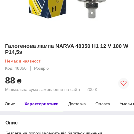
Галогенова лампа NARVA 48350 H1 12 V 100 W
P14,5s
Немає в наявності
Код: 48350
Роздріб
88
₴
Мінімальна сума замовлення на сайті — 200 ₴
Опис
Характеристики
Доставка
Оплата
Умови 
Опис
Безпека на дорозі залежить від багатьох чинників.