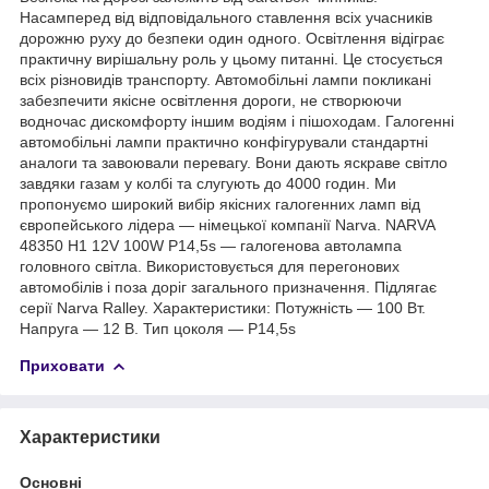
Насамперед від відповідального ставлення всіх учасників
дорожню руху до безпеки один одного. Освітлення відіграє
практичну вирішальну роль у цьому питанні. Це стосується
всіх різновидів транспорту. Автомобільні лампи покликані
забезпечити якісне освітлення дороги, не створюючи
водночас дискомфорту іншим водіям і пішоходам. Галогенні
автомобільні лампи практично конфігурували стандартні
аналоги та завоювали перевагу. Вони дають яскраве світло
завдяки газам у колбі та слугують до 4000 годин. Ми
пропонуємо широкий вибір якісних галогенних ламп від
європейського лідера — німецької компанії Narva. NARVA
48350 H1 12V 100W P14,5s — галогенова автолампа
головного світла. Використовується для перегонових
автомобілів і поза доріг загального призначення. Підлягає
серії Narva Ralley. Характеристики: Потужність — 100 Вт.
Напруга — 12 В. Тип цоколя — P14,5s
Приховати
Характеристики
Основні