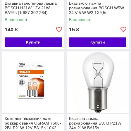
Вказівна галогенова лампа
Вказівкою лампа
BOSCH H21W 12V 21W
розжарювання BOSCH W5W
BAY9s (1 987 302 264)
24 V 5 W W2,1X9,5d
(1987302518)
В наявності
В наявності
140
15
₴
₴
Купити
Купити
Комплект вказівних ламп
Вказівна лампа
розжарювання OSRAM 7506-
розжарювання БЭЛЗ P21W
2BL P21W 12V BA15s 10X2
24V 21W BA15s