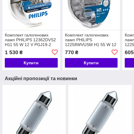
Комплект галогенових
Комплект галогенових
Комп
ламп PHILIPS 12362DVS2
ламп PHILIPS
ламп
H11 55 W 12 V PGJ19-2
12258WVUSM H1 55 W 12
122
Diamond Vision
V P14,5s
12 V
1 530
770
605
₴
₴
WhiteVisionULTRA + 60%
+13
(3700 K)
Купити
Купити
Акційні пропозиції та новинки