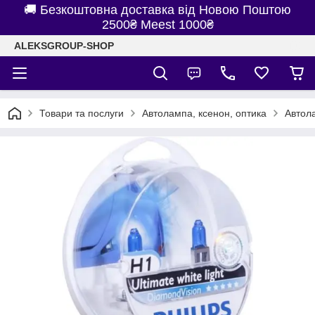
🚚 Безкоштовна доставка від Новою Поштою
2500₴ Meest 1000₴
ALEKSGROUP-SHOP
Товари та послуги
Автолампа, ксенон, оптика
Автол