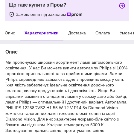
Що таке купити з Пром?
Замовлення під захистом
Опис
Характеристики
Доставка
Оплата
Умови 
Опис
Ми пропонуємо широкий асортимент ламп автомобільного
освітлення. У нас Ви можете купити автолампу Philips зі 100%
гарантією оригінальності та за прийнятними цінами. Лампи
Philips справедливо займають одне з провідних місць у світі.
Їхня якість забезпечує ідеальне освітлення дорожнього
полотна, високу продуктивність і довговічність. Якщо Ви
вирішили замінити стандартні лампи у своєму авто або байці,
лампи Philips — оптимальний і доступний варіант. Автолампа
PHILIPS 12258DVS2 H1 55 W 12 V P14,5s Diamond Vision —
комплект галогенних ламп головного освітлення із серії
Diamond Vision. Для них характерне яскраво-біле світло з
блакитним відтінком. Колірна температура 5000 К.
Застосування: дальнє світло, протитуманне світло.