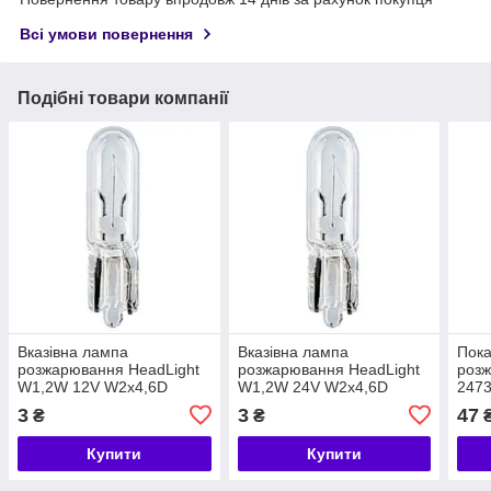
Всі умови повернення
Подібні товари компанії
Вказівна лампа
Вказівна лампа
Пок
розжарювання HeadLight
розжарювання HeadLight
роз
W1,2W 12V W2x4,6D
W1,2W 24V W2x4,6D
247
(панель приладів/кнопка)
(панель приладів/кнопка)
BX8
3
3
47
₴
₴
Купити
Купити