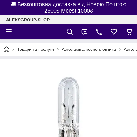
🚚 Безкоштовна доставка від Новою Поштою
2500₴ Meest 1000₴
ALEKSGROUP-SHOP
Товари та послуги
Автолампа, ксенон, оптика
Автол