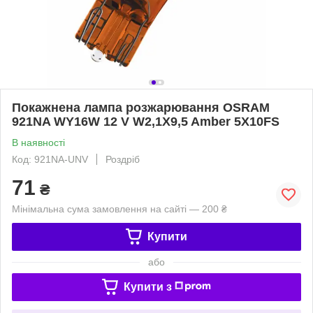
Покажнена лампа розжарювання OSRAM
921NA WY16W 12 V W2,1X9,5 Amber 5X10FS
В наявності
Код: 921NA-UNV
Роздріб
71
₴
Мінімальна сума замовлення на сайті — 200 ₴
Купити
або
Купити з