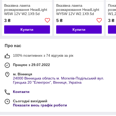
Вказівна лампа
Вказівна лампа
Пок
розжарювання HeadLight
розжарювання HeadLight
роз
W5W 12V W2.1X9.5d
WY5W 12V W2.1X9.5d
W1,
(габарит/номерний знак/
AMBER (поворот/габарит)
3
5
3
₴
₴
₴
салон)
Купити
Купити
Про нас
100% позитивних з 74 відгуків за рік
Працює з 29.07.2022
м. Вінниця
24000 Вінницька область м. Могилів-Подільський вул.
Грецька 20 "Електрон", Вінниця, Україна
Контакти
Сьогодні вихідний
Показати весь графік роботи