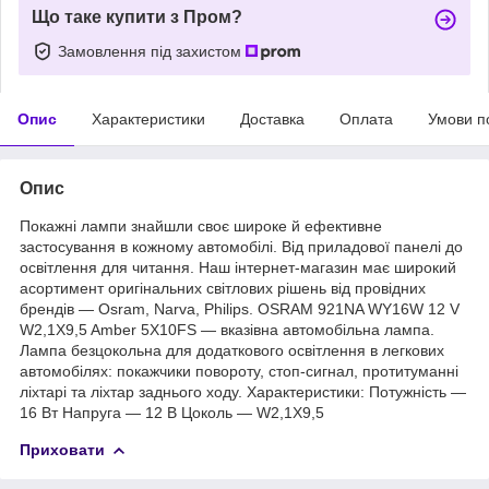
Що таке купити з Пром?
Замовлення під захистом
Опис
Характеристики
Доставка
Оплата
Умови п
Опис
Покажні лампи знайшли своє широке й ефективне
застосування в кожному автомобілі. Від приладової панелі до
освітлення для читання. Наш інтернет-магазин має широкий
асортимент оригінальних світлових рішень від провідних
брендів — Osram, Narva, Philips. OSRAM 921NA WY16W 12 V
W2,1X9,5 Amber 5X10FS — вказівна автомобільна лампа.
Лампа безцокольна для додаткового освітлення в легкових
автомобілях: покажчики повороту, стоп-сигнал, протитуманні
ліхтарі та ліхтар заднього ходу. Характеристики: Потужність —
16 Вт Напруга — 12 В Цоколь — W2,1X9,5
Приховати