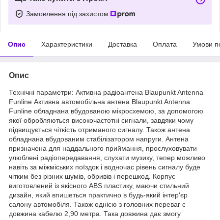
Замовлення під захистом
Опис
Характеристики
Доставка
Оплата
Умови п
Опис
Технічні параметри: Активна радіоантена Blaupunkt Antenna
Funline Активна автомобільна антена Blaupunkt Antenna
Funline обладнана вбудованою мікросхемою, за допомогою
якої обробляються високочастотні сигнали, завдяки чому
підвищується чіткість отриманого сигналу. Також антена
обладнана вбудованим стабілізатором напруги. Антена
призначена для наддального приймання, прослуховувати
улюблені радіопередавання, слухати музику, тепер можливо
навіть за міжміських поїздок і водночас рівень сигналу буде
чітким без різних шумів, обривів і перешкод. Корпус
виготовлений із якісного ABS пластику, маючи стильний
дизайн, який впишеться практично в будь-який інтер'єр
салону автомобіля. Також однією з головних переваг є
довжина кабелю 2,90 метра. Така довжина дає змогу