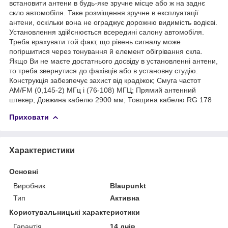
встановити антени в будь-яке зручне місце або ж на заднє
скло автомобіля. Таке розміщення зручне в експлуатації
антени, оскільки вона не ограджує дорожню видимість водієві.
Установлення здійснюється всередині салону автомобіля.
Треба врахувати той факт, що рівень сигналу може
погіршитися через тонування й елемент обігрівання скла.
Якщо Ви не маєте достатнього досвіду в установленні антени,
то треба звернутися до фахівців або в установну студію.
Конструкція забезпечує захист від крадіжок; Смуга частот
AM/FM (0,145-2) МГц і (76-108) МГЦ; Прямий антенний
штекер; Довжина кабелю 2900 мм; Товщина кабелю RG 178
Приховати
Характеристики
Основні
Виробник
Blaupunkt
Тип
Активна
Користувальницькі характеристики
Гарантія
14 днів