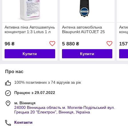
Активна піна Автошампунь
Антена автомобільна
Акти
концентрат 1:3 Lotus 1 л
Blaupunkt AUTOJET 25
конц
96
5 880
157
₴
₴
Купити
Купити
Про нас
100% позитивних з 74 відгуків за рік
Працює з 29.07.2022
м. Вінниця
24000 Вінницька область м. Могилів-Подільський вул.
Грецька 20 "Електрон", Вінниця, Україна
Контакти