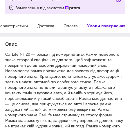
Замовлення під захистом
арактеристики
Доставка
Оплата
Умови повернення
Опис
СarLife NH20 — рамка під номерний знак Рамки номерного
знака створені спеціально для того, щоб зафіксувати та
прикріпити до автомобіля державний номерний знак.
Насамперед рамка призначена для захисту від деформації
номерного знака. Крім цього, вона також слугує аксесуаром і
здатна надати автомобілю особливого стилю. Рамка
номерного знака не тільки гарантує уникнути небажаного
контакту гомін із кузовом авто, а й надійно утримує його,
перешкоджаючи у такий спосіб втраті. Рамка має дві частини
— це основа, яка прикручується до авто і власне рамка,
завдяки якій запобігає мимовільному відкриттю. Рамка
номерного знака CarLife має стриману та строгу форму.
Рамка має високу якість, завдяки чому впродовж довгого часу
не втрачає свій чудовий зовнішній вигляд. Рамка номерного