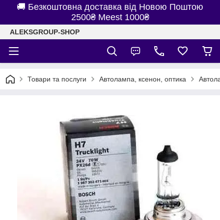
🚚 Безкоштовна доставка від Новою Поштою
2500₴ Meest 1000₴
ALEKSGROUP-SHOP
Товари та послуги
Автолампа, ксенон, оптика
Автол