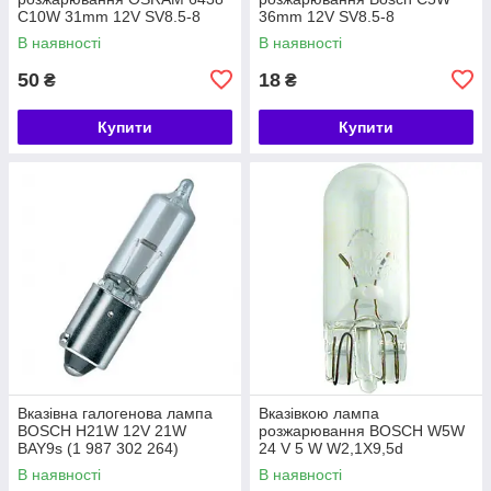
C10W 31mm 12V SV8.5-8
36mm 12V SV8.5-8
5X10FS
(1987302211)
В наявності
В наявності
50
18
₴
₴
Купити
Купити
Вказівна галогенова лампа
Вказівкою лампа
BOSCH H21W 12V 21W
розжарювання BOSCH W5W
BAY9s (1 987 302 264)
24 V 5 W W2,1X9,5d
(1987302518)
В наявності
В наявності