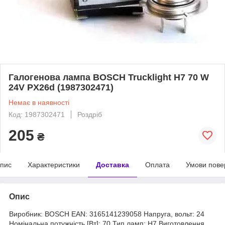
Галогенова лампа BOSCH Trucklight H7 70 W
24V PX26d (1987302471)
Немає в наявності
Код: 1987302471
Роздріб
205
₴
пис
Характеристики
Доставка
Оплата
Умови пове
Опис
Виробник: BOSCH EAN: 3165141239058 Напруга, вольт: 24
Номінальна потужність [Вт]: 70 Тип ламп: H7 Виготовлення