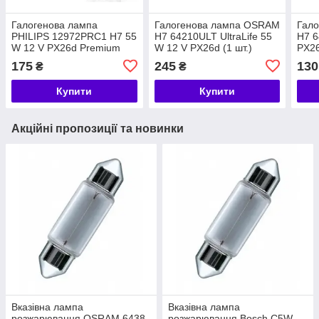
Галогенова лампа
Галогенова лампа OSRAM
Гал
PHILIPS 12972PRC1 H7 55
H7 64210ULT UltraLife 55
H7 6
W 12 V PX26d Premium
W 12 V PX26d (1 шт.)
PX26
+30%
175
245
130
₴
₴
Купити
Купити
Акційні пропозиції та новинки
Вказівна лампа
Вказівна лампа
розжарювання OSRAM 6438
розжарювання Bosch C5W