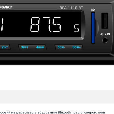
фровий медіаресивер, з вбудованим Blutooth і радіотюнером, який