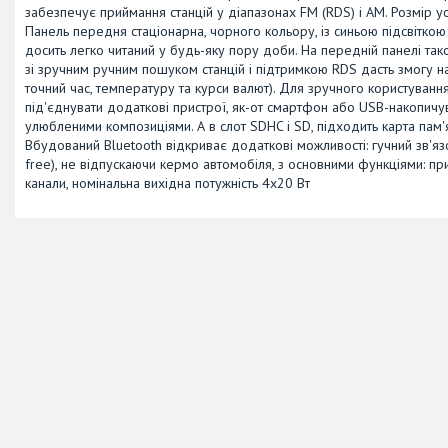
забезпечує приймання станцій у діапазонах FM (RDS) і AM. Розмір ус
Панель передня стаціонарна, чорного кольору, із синьою підсвіткою
досить легко читаний у будь-яку пору доби. На передній панелі та
зі зручним ручним пошуком станцій і підтримкою RDS дасть змогу 
точний час, температуру та курси валют). Для зручного користуванн
під'єднувати додаткові пристрої, як-от смартфон або USB-накопичу
улюбленими композиціями. А в слот SDHC і SD, підходить карта пам
Вбудований Bluetooth відкриває додаткові можливості: гучний зв'я
free), не відпускаючи кермо автомобіля, з основними функціями: при
канали, номінальна вихідна потужність 4х20 Вт