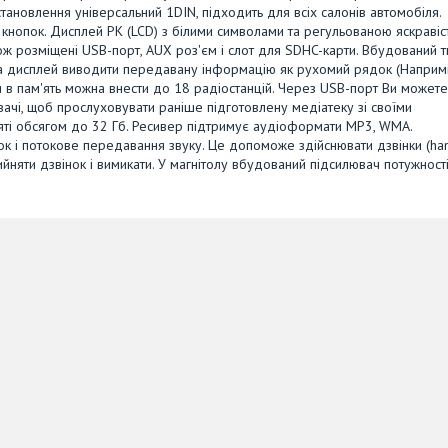
тановлення універсальний 1DIN, підходить для всіх салонів автомобіля.
 кнопок. Дисплей РК (LCD) з білими символами та регульованою яскравіс
кож розміщені USB-порт, AUX роз'єм і слот для SDHC-карти. Вбудований 
на дисплей виводити передавану інформацію як рухомий рядок (Напримі
я в пам'ять можна внести до 18 радіостанцій. Через USB-порт Ви можете
вачі, щоб прослуховувати раніше підготовлену медіатеку зі своїми
'яті обсягом до 32 Гб. Ресивер підтримує аудіоформати MP3, WMA.
зок і потокове передавання звуку. Це допоможе здійснювати дзвінки (ha
йняти дзвінок і вимикати. У магнітолу вбудований підсилювач потужності