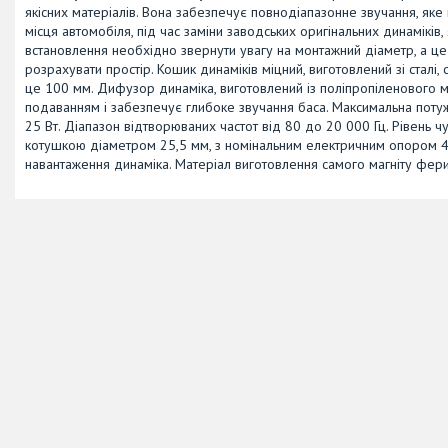
якісних матеріалів. Вона забезпечує повнодіапазонне звучання, яке н
місця автомобіля, під час заміни заводських оригінальних динаміків
встановлення необхідно звернути увагу на монтажний діаметр, а це 
розрахувати простір. Кошик динаміків міцний, виготовлений зі стал
це 100 мм. Дифузор динаміка, виготовлений із поліпропіленового ма
подаванням і забезпечує глибоке звучання баса. Максимальна потуж
25 Вт. Діапазон відтворюваних частот від 80 до 20 000 Гц. Рівень 
котушкою діаметром 25,5 мм, з номінальним електричним опором 4
навантаження динаміка. Матеріал виготовлення самого магніту фери