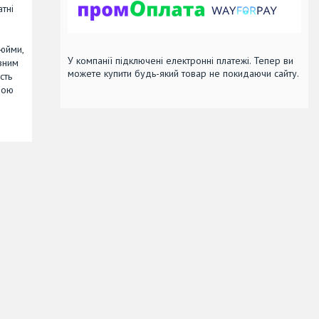
атні
дюйми,
У компанії підключені електронні платежі. Тепер ви
івним
можете купити будь-який товар не покидаючи сайту.
сть
вою