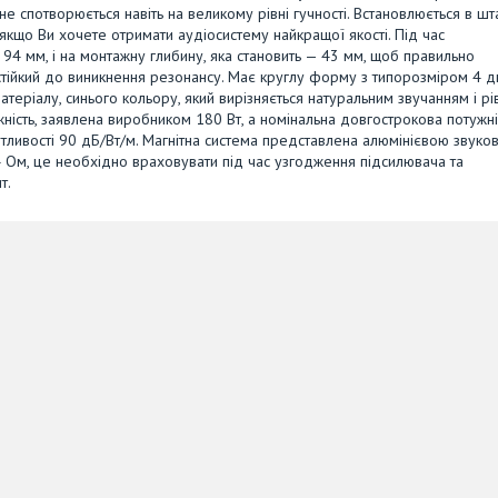
е спотворюється навіть на великому рівні гучності. Встановлюється в шт
, якщо Ви хочете отримати аудіосистему найкращої якості. Під час
94 мм, і на монтажну глибину, яка становить — 43 мм, щоб правильно
і, стійкий до виникнення резонансу. Має круглу форму з типорозміром 4 
теріалу, синього кольору, який вирізняється натуральним звучанням і р
ність, заявлена виробником 180 Вт, а номінальна довгострокова потужні
чутливості 90 дБ/Вт/м. Магнітна система представлена алюмінієвою звуко
 Ом, це необхідно враховувати під час узгодження підсилювача та
т.