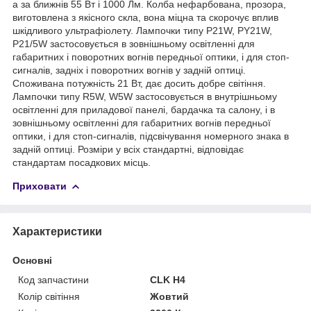
а за ближнів 55 Вт і 1000 Лм. Колба нефарбована, прозора,
виготовлена з якісного скла, вона міцна та скорочує вплив
шкідливого ультрафіолету. Лампочки типу P21W, PY21W,
P21/5W застосовується в зовнішньому освітленні для
габаритних і поворотних вогнів передньої оптики, і для стоп-
сигналів, задніх і поворотних вогнів у задній оптиці.
Споживана потужність 21 Вт, дає досить добре світіння.
Лампочки типу R5W, W5W застосовується в внутрішньому
освітленні для приладової панелі, бардачка та салону, і в
зовнішньому освітленні для габаритних вогнів передньої
оптики, і для стоп-сигналів, підсвічування номерного знака в
задній оптиці. Розміри у всіх стандартні, відповідає
стандартам посадкових місць.
Приховати
Характеристики
Основні
Код запчастини
CLK H4
Колір світіння
Жовтий