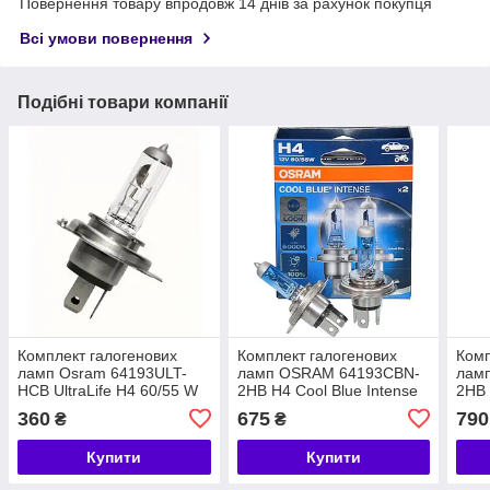
Повернення товару впродовж 14 днів за рахунок покупця
Всі умови повернення
Подібні товари компанії
Комплект галогенових
Комплект галогенових
Комп
ламп Osram 64193ULT-
ламп OSRAM 64193CBN-
лам
HCB UltraLife H4 60/55 W
2HB H4 Cool Blue Intense
2HB 
12 V P43t 10X2
Next Gen +100% 60/55W
100/
360
675
790
₴
₴
HardDuopet
12V P43t (2 шт)
Купити
Купити