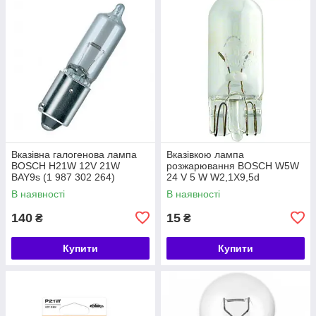
Вказівна галогенова лампа
Вказівкою лампа
BOSCH H21W 12V 21W
розжарювання BOSCH W5W
BAY9s (1 987 302 264)
24 V 5 W W2,1X9,5d
(1987302518)
В наявності
В наявності
140
15
₴
₴
Купити
Купити