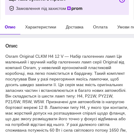
Замовлення під захистом
Опис
Характеристики
Доставка
Оплата
Умови п
Опис
Osram Original CLKM H4 12 V — Набір галогенних ламп Це
маленький і зручний набір галогенних ламп серії Original від
компанії Osram, у невеликій ергономічній пластиковій
коробочці, яка легко поміститься в бардачку. Такий комплект
послугував Вам у разі перегоряння якоїсь лампочки, щоб
досить швидко замінити її. Ця серія має якість оригінальних
запасних частин і встановлюються в багато нових автомобілі.
Він складається із шести ламп типу: H4, P21W, PY21W,
P21/5W, R5W, W5W. Призначені для автомобілів із напругою
бортової мережі 12 В. Лампочки типу Н4, у якого три контакти,
має жорсткий допуск на розташування спіралі щодо фланця,
що дає змогу розміщувати його точно у фокусі відбивача або
на потрібній відстані від нього. У разі далекого світла
споживана потужність 60 Вт і сила світлового потоку 1650 Лм,