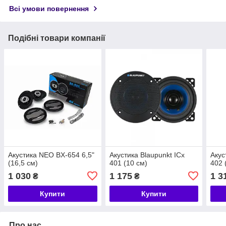
Всі умови повернення
Подібні товари компанії
Акустика NEO BX-654 6,5"
Акустика Blaupunkt ICx
Акус
(16,5 см)
401 (10 см)
402 
1 030
1 175
1 3
₴
₴
Купити
Купити
Про нас