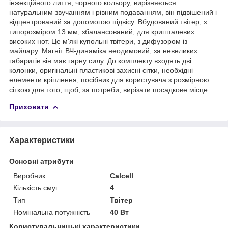
інжекційного лиття, чорного кольору, вирізняється
натуральним звучанням і рівним подаванням, він підвішений і
відцентрований за допомогою підвісу. Вбудований твітер, з
типорозміром 13 мм, збалансований, для кришталевих
високих нот. Це м'які купольні твітери, з дифузором із
майлару. Магніт ВЧ-динаміка неодимовий, за невеликих
габаритів він має гарну силу. До комплекту входять дві
колонки, оригінальні пластикові захисні сітки, необхідні
елементи кріплення, посібник для користувача з розмірною
сіткою для того, щоб, за потреби, вирізати посадкове місце.
Приховати
Характеристики
Основні атрибути
Виробник
Calcell
Кількість смуг
4
Тип
Твітер
Номінальна потужність
40 Вт
Користувальницькі характеристики