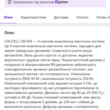
Замовлення під захистом
Опис
Характеристики
Доставка
Оплата
Умови п
Опис
CALCELL CB-504 — 4-смугова коаксіальна акустична система
Це 4-смугова коаксіальна акустична система, підходить для
заміни заводських динаміків і ставиться в штатні місця
автомобіля. Вона досить проста та доступна, водночас
вирізняється чудовою якістю звуку. Низькочастотний динамік у
поєднанні зі збалансованим ВЧ-динаміком забезпечують
повнодіапазонне звучання автомобільної системи, яке
залишається чистим і не спотворюється. Номінальна
потужність RMS 40 Вт і максимальна потужність 150 Вт.
Номінальний електричний опір звукової котушки 4 Ом, це
необхідно враховувати під час узгодження підсилювача та
навантаження динаміка. Діапазон частот від 80 до 20 000 Гц і
чутливість 88 дБ. Кошик сталевий штампований, має круглу
форму з типорозміром 5 дюймів, це 130 мм і стійкий до
виникнення резонансу. Дифузор динаміка з поліпропілену