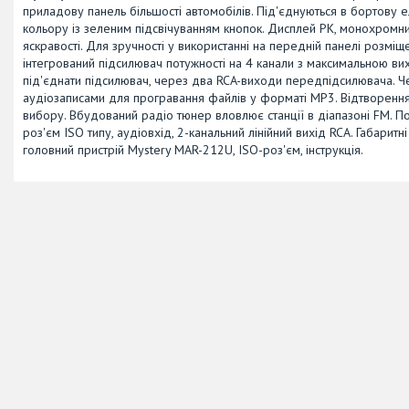
приладову панель більшості автомобілів. Під'єднуються в бортову
кольору із зеленим підсвічуванням кнопок. Дисплей РК, монохромни
яскравості. Для зручності у використанні на передній панелі розміще
інтегрований підсилювач потужності на 4 канали з максимальною в
під'єднати підсилювач, через два RCA-виходи передпідсилювача. Чер
аудіозаписами для програвання файлів у форматі MP3. Відтворенн
вибору. Вбудований радіо тюнер вловлює станції в діапазоні FM. 
роз'єм ISO типу, аудіовхід, 2-канальний лінійний вихід RCA. Габарит
головний пристрій Mystery MAR-212U, ISO-роз'єм, інструкція.