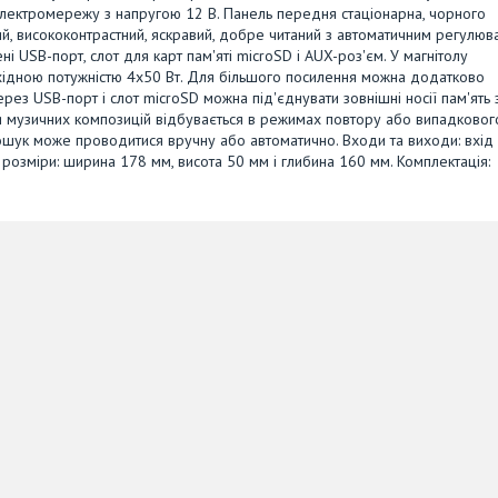
 електромережу з напругою 12 В. Панель передня стаціонарна, чорного
й, висококонтрастний, яскравий, добре читаний з автоматичним регулю
ні USB-порт, слот для карт пам'яті microSD і AUX-роз'єм. У магнітолу
ихідною потужністю 4х50 Вт. Для більшого посилення можна додатково
ез USB-порт і слот microSD можна під'єднувати зовнішні носії пам'ять 
я музичних композицій відбувається в режимах повтору або випадковог
Пошук може проводитися вручну або автоматично. Входи та виходи: вхід
ні розміри: ширина 178 мм, висота 50 мм і глибина 160 мм. Комплектація: