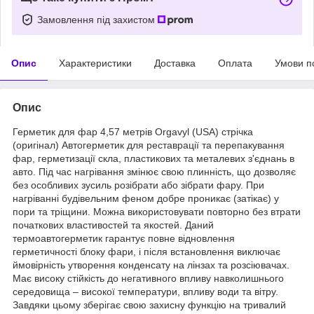
Замовлення під захистом
Опис
Характеристики
Доставка
Оплата
Умови п
Опис
Герметик для фар 4,57 метрів Orgavyl (USA) стрічка
(оригінал) Автогерметик для реставрації та перепакування
фар, герметизації скла, пластикових та металевих з'єднань в
авто. Під час нагрівання змінює свою плинність, що дозволяє
без особливих зусиль розібрати або зібрати фару. При
нагріванні будівельним феном добре проникає (затікає) у
пори та тріщини. Можна використовувати повторно без втрати
початкових властивостей та якостей. Даний
термоавтогерметик гарантує повне відновлення
герметичності блоку фари, і після встановлення виключає
ймовірність утворення конденсату на лінзах та розсіювачах.
Має високу стійкість до негативного впливу навколишнього
середовища – високої температури, впливу води та вітру.
Завдяки цьому зберігає свою захисну функцію на тривалий