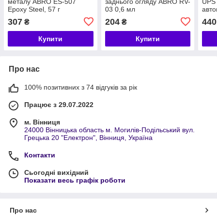
металу ABRO ES-507
заднього огляду ABRO RV-
UPS
Epoxy Steel, 57 г
03 0,6 мл
авто
сіри
307
204
440
₴
₴
Купити
Купити
Про нас
100% позитивних з 74 відгуків за рік
Працює з 29.07.2022
м. Вінниця
24000 Вінницька область м. Могилів-Подільський вул.
Грецька 20 "Електрон", Вінниця, Україна
Контакти
Сьогодні вихідний
Показати весь графік роботи
Про нас