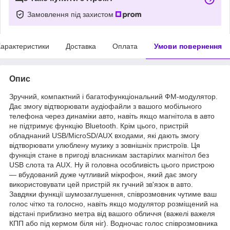
Замовлення під захистом
арактеристики
Доставка
Оплата
Умови повернення
Опис
Зручний, компактний і багатофункціональний ФМ-модулятор.
Дає змогу відтворювати аудіофайли з вашого мобільного
телефона через динаміки авто, навіть якщо магнітола в авто
не підтримує функцію Bluetooth. Крім цього, пристрій
обладнаний USB/MicroSD/AUX входами, які дають змогу
відтворювати улюблену музику з зовнішніх пристроїв. Ця
функція стане в пригоді власникам застарілих магнітол без
USB слота та AUX. Ну й головна особливість цього пристрою
— вбудований дуже чутливий мікрофон, який дає змогу
використовувати цей пристрій як гучний зв'язок в авто.
Завдяки функції шумозаглушення, співрозмовник чутиме ваш
голос чітко та голосно, навіть якщо модулятор розміщений на
відстані приблизно метра від вашого обличчя (важелі важеля
КПП або під кермом біля ніг). Водночас голос співрозмовника