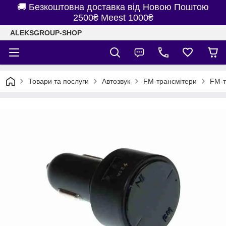
🚚 Безкоштовна доставка від Новою Поштою
2500₴ Meest 1000₴
ALEKSGROUP-SHOP
Товари та послуги
Автозвук
FM-трансмітери
FM-т