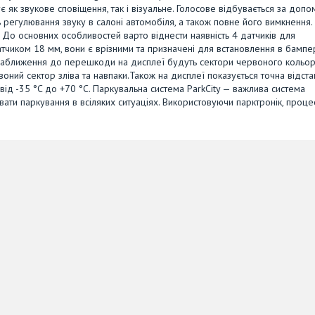
як звукове сповіщення, так і візуальне. Голосове відбувається за доп
 регулювання звуку в салоні автомобіля, а також повне його вимкнення.
і. До основних особливостей варто віднести наявність 4 датчиків для
атчиком 18 мм, вони є врізними та призначені для встановлення в бампе
зі наближення до перешкоди на дисплеї будуть сектори червоного кольор
ний сектор зліва та навпаки.Також на дисплеї показується точна відста
ід -35 °C до +70 °C. Паркувальна система ParkCity — важлива система
ати паркування в всіляких ситуаціях. Використовуючи парктронік, проце