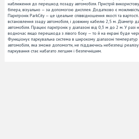
наближення до перешкод позаду автомобіля. Пристрій використовує 
біпера, візуально — за допомогою дисплея. Додатково є можливість
Парктронік ParkCity — це ідеальне співвідношення якості та вартост
встановлення ззаду автомобіля, і довжину кабелю 2,5 м. Діаметр д
автомобіля. Працює парктронік у діапазоні від 0,3 м до 2 м. У ра
водночас якщо перешкода з лівого боку — то й на екрані буде черво
Функціонує паркувальна система в широкому діапазоні температур в
автомобіля, яка зможе допомогти, не піддаючись небезпеці реалізув
паркування стає набагато легшим і безпечнішим.