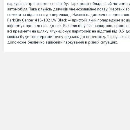
паркування транспортного засобу. Парктронік обладнаний чотирма 
автомобіля. Така кількість датчиків унеможливлює появу "мертвих з
стежити за відстанню до перешкод. Наявність дисплея є перевагою 
ParkCity Center 418/102 LW Black — пристрій, який попереджає воді
інформує про відстань до них. Використовуючи парктронік, процес 
всі предмети на шляху. Функціонує парктронік на відстані від 0.3 д
можна буде спостерігати точну відстань до перешкод. Паркувальна 
допоможе безпечно здійснити паркування в різних ситуаціях.