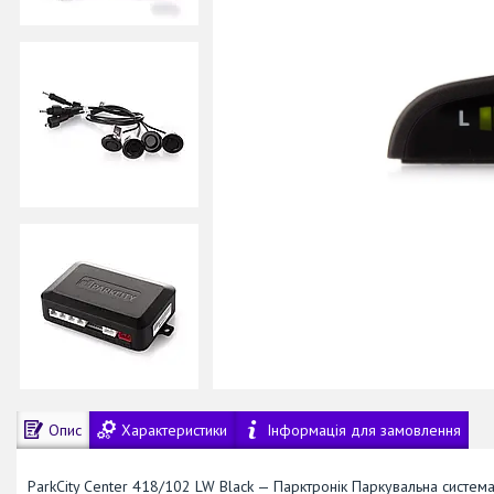
Опис
Характеристики
Інформація для замовлення
ParkCity Center 418/102 LW Black — Парктронік Паркувальна систем