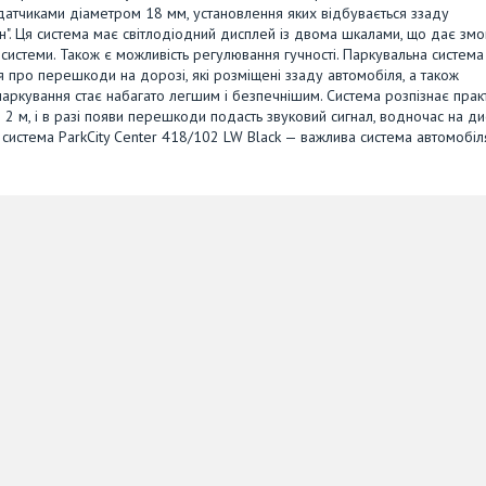
датчиками діаметром 18 мм, установлення яких відбувається ззаду
он". Ця система має світлодіодний дисплей із двома шкалами, що дає змо
системи. Також є можливість регулювання гучності. Паркувальна система
я про перешкоди на дорозі, які розміщені ззаду автомобіля, а також
паркування стає набагато легшим і безпечнішим. Система розпізнає прак
о 2 м, і в разі появи перешкоди подасть звуковий сигнал, водночас на ди
система ParkCity Center 418/102 LW Black — важлива система автомобіля