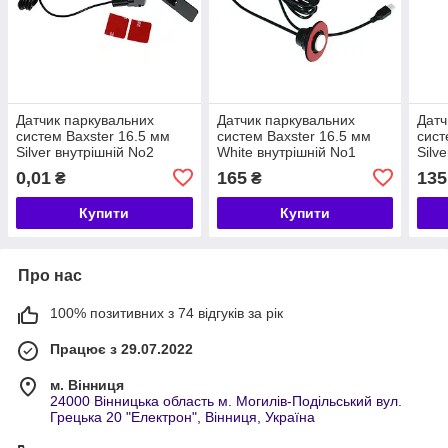
Датчик паркувальних
Датчик паркувальних
Датч
систем Baxster 16.5 мм
систем Baxster 16.5 мм
сист
Silver внутрішній No2
White внутрішній No1
Silve
0,01
165
135
₴
₴
Купити
Купити
Про нас
100% позитивних з 74 відгуків за рік
Працює з 29.07.2022
м. Вінниця
24000 Вінницька область м. Могилів-Подільський вул.
Грецька 20 "Електрон", Вінниця, Україна