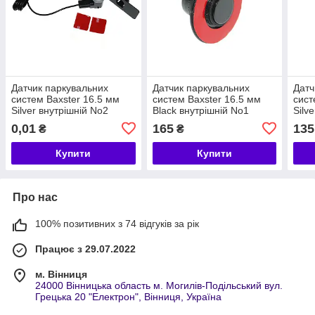
Датчик паркувальних
Датчик паркувальних
Датч
систем Baxster 16.5 мм
систем Baxster 16.5 мм
сист
Silver внутрішній No2
Black внутрішній No1
Silve
0,01
165
135
₴
₴
Купити
Купити
Про нас
100% позитивних з 74 відгуків за рік
Працює з 29.07.2022
м. Вінниця
24000 Вінницька область м. Могилів-Подільський вул.
Грецька 20 "Електрон", Вінниця, Україна