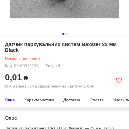
Датчик паркувальних систем Baxster 22 мм
Black
Немає в наявності
Код: 00-00019124
Роздріб
0,01
₴
Мінімальна сума замовлення на сайті — 200 ₴
Опис
Характеристики
Доставка
Оплата
Умови п
Опис
Датчик до парктроніку BAXSTER. Діаметр — 22 мм. Колір