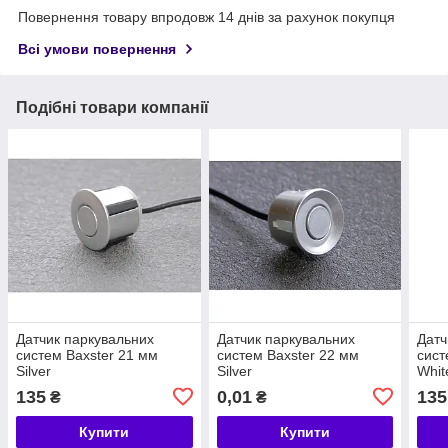
Повернення товару впродовж 14 днів за рахунок покупця
Всі умови повернення
Подібні товари компанії
Датчик паркувальних
Датчик паркувальних
Датч
систем Baxster 21 мм
систем Baxster 22 мм
сист
Silver
Silver
Whit
135
0,01
135
₴
₴
Купити
Купити