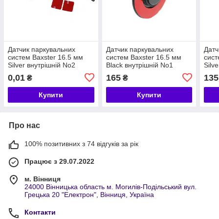
Датчик паркувальних
Датчик паркувальних
Датч
систем Baxster 16.5 мм
систем Baxster 16.5 мм
сист
Silver внутрішній No2
Black внутрішній No1
Silve
0,01
165
135
₴
₴
Купити
Купити
Про нас
100% позитивних з 74 відгуків за рік
Працює з 29.07.2022
м. Вінниця
24000 Вінницька область м. Могилів-Подільський вул.
Грецька 20 "Електрон", Вінниця, Україна
Контакти