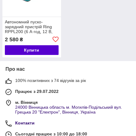
Автономний пуско-
зарядний пристрій Ring
RPPL200 (6 А·год, 12 В,
старт 300 А) з USB (5
2 580
₴
В/2,1 А)
Купити
Про нас
100% позитивних з 74 відгуків за рік
Працює з 29.07.2022
м. Вінниця
24000 Вінницька область м. Могилів-Подільський вул.
Грецька 20 "Електрон", Вінниця, Україна
Контакти
Сьогодні працює з 10:00 до 18:00