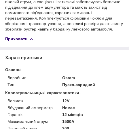
піковий струм, а спеціальні затискачі забезпечують безпечне
під'єднання до клем акумулятора та мають захист від
помилкового під'єднання, коротких замикань і
перевантаження. Комплектується фірмовим чохлом для
зберігання і транспортування, а невеликі розміри дають змогу
зберігати бустер навіть у бардачку легкового автомобіля.
Приховати
Характеристики
Основні
Виробник
Osram
Тип
Пуско-зарядний
Користувальницькі характеристики
Вольтаж
12V
Вбудований амперметр
Немає
Гарантія
12 місяців
Максимальний струм
1500А
Пусковий струм
300