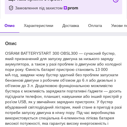
Замовлення під захистом
Опис
Характеристики
Доставка
Оплата
Умови п
Опис
OSRAM BATTERYSTART 300 OBSL300 — сучасний бустер,
який призначений для запуску двигуна за низького заряду
акумулятора, а також у разі проблем із двигуном або холодної
пори року. Ємність батареї пристрою становить 13 000
мА·год, завдяки чому бустер здатний без проблем запускати
бензинові двигуни з робочим об'ємом до 6 л або дизельні з
об'ємом до 3 л. Додатковою функціональною можливістю
бустера є можливість заряджати портативні ґаджети — досить
під'єднати телефон, планшет, навушники або інший пристрій у
роз'єм USB, як у звичайних зарядних пристроях. У бустер
вбудований світлодіодний ліхтарик, який стане в пригоді в разі
потреби запуску двигуна в нічну пору. Під час виробництва
використовується спеціальна 4-елементна літієва батарея
високої потужності, яка гарантує високу енергоємність і