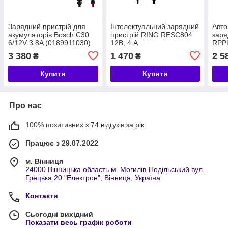
Зарядний пристрій для
Інтелектуальний зарядний
Авто
акумуляторів Bosch C30
пристрій RING RESC804
заря
6/12V 3.8A (0189911030)
12В, 4 А
RPPL
стар
3 380
1 470
2 5
₴
₴
В/2,
Купити
Купити
Про нас
100% позитивних з 74 відгуків за рік
Працює з 29.07.2022
м. Вінниця
24000 Вінницька область м. Могилів-Подільський вул.
Грецька 20 "Електрон", Вінниця, Україна
Контакти
Сьогодні вихідний
Показати весь графік роботи