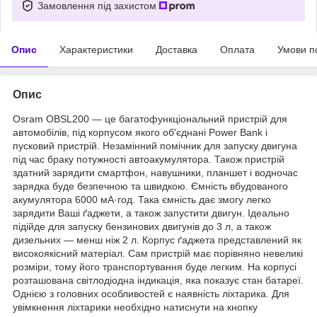
Замовлення під захистом
Опис
Характеристики
Доставка
Оплата
Умови п
Опис
Osram OBSL200 — це багатофункціональний пристрій для
автомобілів, під корпусом якого об'єднані Power Bank і
пусковий пристрій. Незамінний помічник для запуску двигуна
під час браку потужності автоакумулятора. Також пристрій
здатний зарядити смартфон, навушники, планшет і водночас
зарядка буде безпечною та швидкою. Ємність вбудованого
акумулятора 6000 мА·год. Така ємність дає змогу легко
зарядити Ваші ґаджети, а також запустити двигун. Ідеально
підійде для запуску бензинових двигунів до 3 л, а також
дизельних — менш ніж 2 л. Корпус ґаджета представлений як
високоякісний матеріал. Сам пристрій має порівняно невеликі
розміри, тому його транспортування буде легким. На корпусі
розташована світлодіодна індикація, яка показує стан батареї.
Однією з головних особливостей є наявність ліхтарика. Для
увімкнення ліхтарики необхідно натиснути на кнопку