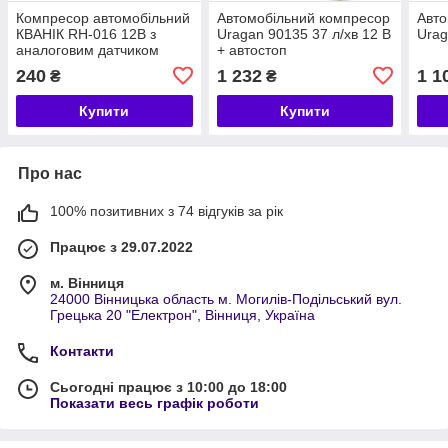
Компресор автомобільний
Автомобільний компресор
Авто
КВАНІК RH-016 12В з
Uragan 90135 37 л/хв 12 В
Urag
аналоговим датчиком
+ автостоп
тиску (колесо)
240
1 232
1 1
₴
₴
Купити
Купити
Про нас
100% позитивних з 74 відгуків за рік
Працює з 29.07.2022
м. Вінниця
24000 Вінницька область м. Могилів-Подільський вул.
Грецька 20 "Електрон", Вінниця, Україна
Контакти
Сьогодні працює з 10:00 до 18:00
Показати весь графік роботи