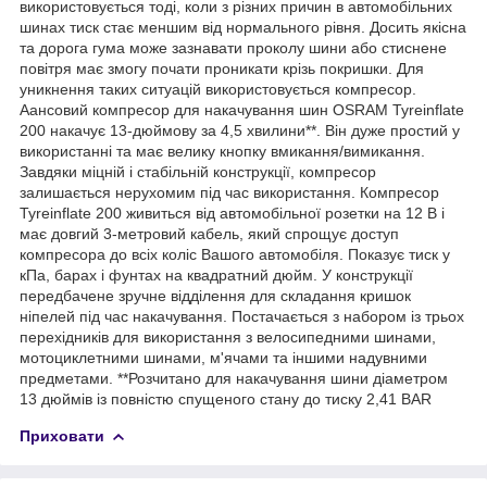
використовується тоді, коли з різних причин в автомобільних
шинах тиск стає меншим від нормального рівня. Досить якісна
та дорога гума може зазнавати проколу шини або стиснене
повітря має змогу почати проникати крізь покришки. Для
уникнення таких ситуацій використовується компресор.
Аансовий компресор для накачування шин OSRAM Tyreinflate
200 накачує 13-дюймову за 4,5 хвилини**. Він дуже простий у
використанні та має велику кнопку вмикання/вимикання.
Завдяки міцній і стабільній конструкції, компресор
залишається нерухомим під час використання. Компресор
Tyreinflate 200 живиться від автомобільної розетки на 12 В і
має довгий 3-метровий кабель, який спрощує доступ
компресора до всіх коліс Вашого автомобіля. Показує тиск у
кПа, барах і фунтах на квадратний дюйм. У конструкції
передбачене зручне відділення для складання кришок
ніпелей під час накачування. Постачається з набором із трьох
перехідників для використання з велосипедними шинами,
мотоциклетними шинами, м'ячами та іншими надувними
предметами. **Розчитано для накачування шини діаметром
13 дюймів із повністю спущеного стану до тиску 2,41 BAR
Приховати