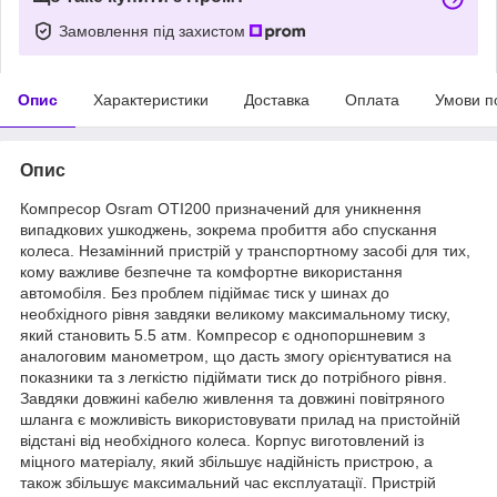
Замовлення під захистом
Опис
Характеристики
Доставка
Оплата
Умови п
Опис
Компресор Osram OTI200 призначений для уникнення
випадкових ушкоджень, зокрема пробиття або спускання
колеса. Незамінний пристрій у транспортному засобі для тих,
кому важливе безпечне та комфортне використання
автомобіля. Без проблем підіймає тиск у шинах до
необхідного рівня завдяки великому максимальному тиску,
який становить 5.5 атм. Компресор є однопоршневим з
аналоговим манометром, що дасть змогу орієнтуватися на
показники та з легкістю підіймати тиск до потрібного рівня.
Завдяки довжині кабелю живлення та довжині повітряного
шланга є можливість використовувати прилад на пристойній
відстані від необхідного колеса. Корпус виготовлений із
міцного матеріалу, який збільшує надійність пристрою, а
також збільшує максимальний час експлуатації. Пристрій