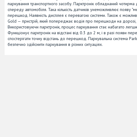
паркування транспортного засобу. Парктронік обладнаний чотирма 
спереду автомобіля. Така кількість датчиків унеможливлює появу "м
перешкод. Наявність дисплея є перевагою системи. Також є можливіс
Gold — пристрій, який попереджає водія про перешкоди на дорозі, я
Використовуючи парктронік, процес паркування стає набагато легши
Функціонує парктронік на відстані від 0.3 до 2 м, і в разі появи 
спостерігати точну відстань до перешкод. Паркувальна система Park
безпечно здійснити паркування в різних ситуаціях.