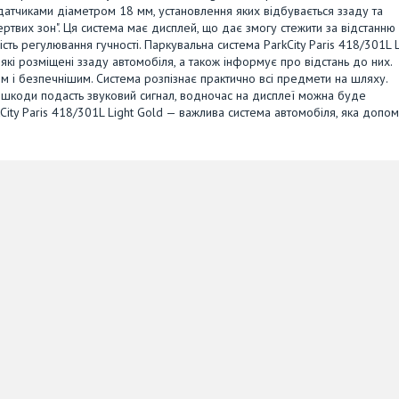
датчиками діаметром 18 мм, установлення яких відбувається ззаду та
ертвих зон". Ця система має дисплей, що дає змогу стежити за відстанню
ть регулювання гучності. Паркувальна система ParkCity Paris 418/301L L
кі розміщені ззаду автомобіля, а також інформує про відстань до них.
м і безпечнішим. Система розпізнає практично всі предмети на шляху.
перешкоди подасть звуковий сигнал, водночас на дисплеї можна буде
City Paris 418/301L Light Gold — важлива система автомобіля, яка допо