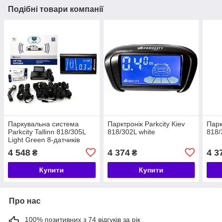
Подібні товари компанії
Паркувальна система
Парктронік Parkcity Kiev
Парк
Parkcity Tallinn 818/305L
818/302L white
818/
Light Green 8-датчиків
4 548
4 374
4 3
₴
₴
Купити
Купити
Про нас
100% позитивних з 74 відгуків за рік