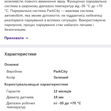
можливістю повного вимкнення звуку. Функціонує паркувальна
система в широкому діапазоні температур від -35 °C до +70
°C. Паркувальна система ParkCity — важлива система
автомобіля, яка зможе допомогти, не піддаючись небезпеці
реалізувати паркування в всіляких ситуаціях. Використовуючи
парктронік, процес паркування стає набагато легшим і
безпечнішим.
Приховати
Характеристики
Основні
Виробник
ParkCity
Колір
Зелений
Користувальницькі характеристики
Гарантія
12 місяців
Діаметр датчиків
18 мм
Діапазон робочих
от -35 до +70 °С
температур