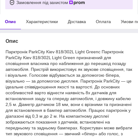
Замовлення під захистом
Опис
Характеристики
Доставка
Оплата
Умови п
Опис
Парктронік ParkCity Kiev 818/302L Light Greenc Парктронік
ParkCity Kiev 818/302L Light Green призначений для
сповіщення власника про наближення до перешкод позаду
автомобіля. Пристрій використовує як звукове сповіщення, так
і візуальне. Голосове відбувається за допомогою біпера,
візуально — за допомогою дисплея. Парктронік ParkCity — це
ідеальне співвідношення якості та вартості. До основних
особливостей варто віднести наявність 8х датчиків для
встановлення ззаду та спереду автомобіля, і довжину кабелю
2,5 м. Діаметр датчиком 18 мм, вони є врізними та призначені
для встановлення в бампер автомобіля. Працює парктронік у
діапазоні від 0,3 м до 2 м. На компактному дисплеї
зображаються показання з датчиків, встановлені на
передньому та задньому бамперах. Користувач може вибрати
тип звукового сповіщення — звичний «біпер» або голос, з