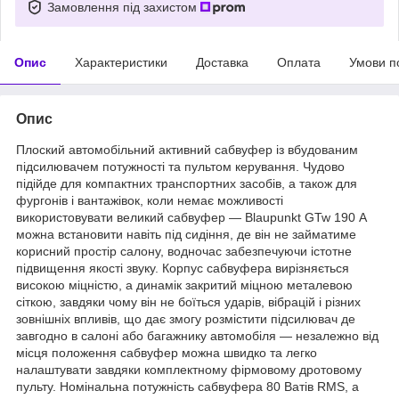
Замовлення під захистом
Опис
Характеристики
Доставка
Оплата
Умови п
Опис
Плоский автомобільний активний сабвуфер із вбудованим
підсилювачем потужності та пультом керування. Чудово
підійде для компактних транспортних засобів, а також для
фургонів і вантажівок, коли немає можливості
використовувати великий сабвуфер — Blaupunkt GTw 190 А
можна встановити навіть під сидіння, де він не займатиме
корисний простір салону, водночас забезпечуючи істотне
підвищення якості звуку. Корпус сабвуфера вирізняється
високою міцністю, а динамік закритий міцною металевою
сіткою, завдяки чому він не боїться ударів, вібрацій і різних
зовнішніх впливів, що дає змогу розмістити підсилювач де
завгодно в салоні або багажнику автомобіля — незалежно від
місця положення сабвуфер можна швидко та легко
налаштувати завдяки комплектному фірмовому дротовому
пульту. Номінальна потужність сабвуфера 80 Ватів RMS, а