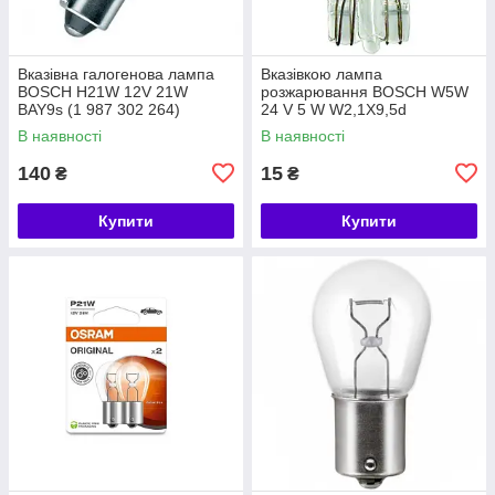
Вказівна галогенова лампа
Вказівкою лампа
BOSCH H21W 12V 21W
розжарювання BOSCH W5W
BAY9s (1 987 302 264)
24 V 5 W W2,1X9,5d
(1987302518)
В наявності
В наявності
140
15
₴
₴
Купити
Купити