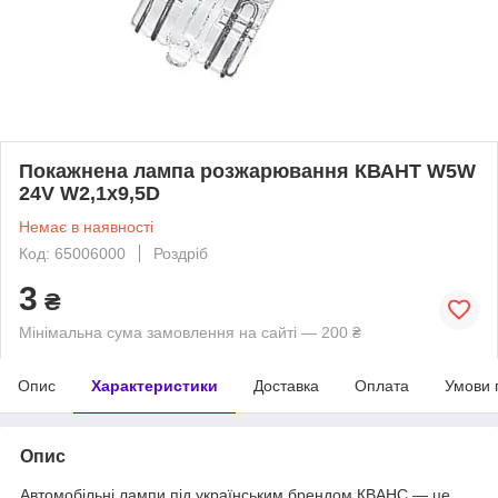
Покажнена лампа розжарювання КВАНТ W5W
24V W2,1x9,5D
Немає в наявності
Код: 65006000
Роздріб
3
₴
Мінімальна сума замовлення на сайті — 200 ₴
Опис
Характеристики
Доставка
Оплата
Умови 
Опис
Автомобільні лампи під українським брендом КВАНС — це