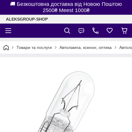
🚚 Безкоштовна доставка від Новою Поштою
2500₴ Meest 1000₴
ALEKSGROUP-SHOP
Товари та послуги
Автолампа, ксенон, оптика
Автол