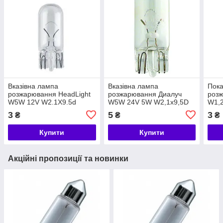
Вказівна лампа
Вказівна лампа
Пок
розжарювання HeadLight
розжарювання Диалуч
роз
W5W 12V W2.1X9.5d
W5W 24V 5W W2,1x9,5D
W1,
(габарит/номерний знак/
94319
3
5
3
₴
₴
₴
салон)
Купити
Купити
Акційні пропозиції та новинки