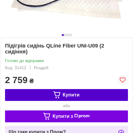
Підігрів сидінь QLine Fiber UNI-U09 (2
сидіння)
Готово до відправки
Код: 31412
Роздріб
2 759
₴
Купити
або
Купити з
Що таке купити з Пром?