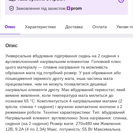
Замовлення під захистом
Опис
Характеристики
Доставка
Оплата
Умови п
Опис
Універсальне вбудоване підігрівання сидінь на 2 сидіння з
вуглеволоконний нагрівальним елементом. Головний плюс
цього матеріалу — плавне нагрівання та можливість
обрізання мата під потрібний розмір. У разі обривання або
пошкодження окремого дроту мата, інша частина мата
працюватиме, чим не можуть похвалитися дешевші
нагрівальні елементи дроту. Має вбудований термостат, який
вимкне живлення, коли температура мата милиться до
позначки 65 °C. Комплектується 4 нагрівальними матами (2
крісла: спинка + сидіння) і зручною компактною кнопкою з 2
режимами роботи. Технічні характеристики: Тип: вбудований
Нагрівальний елемент: вуглеволокно Зона нагрівання: спинка,
сидіння (на 2 сидіння) Розмір мати: 270х480 мм Живлення:
12В, 9,2А (4 по 2,3А) Макс. потужність: 55 Вт Максимальна