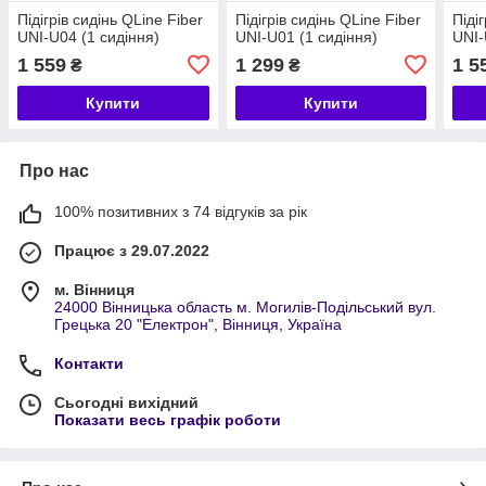
Підігрів сидінь QLine Fiber
Підігрів сидінь QLine Fiber
Піді
UNI-U04 (1 сидіння)
UNI-U01 (1 сидіння)
UNI-
1 559
1 299
1 5
₴
₴
Купити
Купити
Про нас
100% позитивних з 74 відгуків за рік
Працює з 29.07.2022
м. Вінниця
24000 Вінницька область м. Могилів-Подільський вул.
Грецька 20 "Електрон", Вінниця, Україна
Контакти
Сьогодні вихідний
Показати весь графік роботи