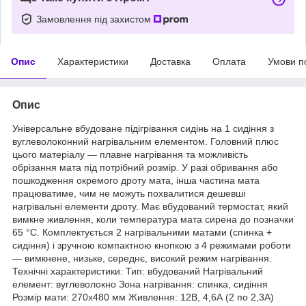
Замовлення під захистом
Опис
Характеристики
Доставка
Оплата
Умови п
Опис
Універсальне вбудоване підігрівання сидінь на 1 сидіння з
вуглеволоконний нагрівальним елементом. Головний плюс
цього матеріалу — плавне нагрівання та можливість
обрізання мата під потрібний розмір. У разі обривання або
пошкодження окремого дроту мата, інша частина мата
працюватиме, чим не можуть похвалитися дешевші
нагрівальні елементи дроту. Має вбудований термостат, який
вимкне живлення, коли температура мата сирена до позначки
65 °C. Комплектується 2 нагрівальними матами (спинка +
сидіння) і зручною компактною кнопкою з 4 режимами роботи
— вимкнене, низьке, середнє, високий режим нагрівання.
Технічні характеристики: Тип: вбудований Нагрівальний
елемент: вуглеволокно Зона нагрівання: спинка, сидіння
Розмір мати: 270х480 мм Живлення: 12В, 4,6А (2 по 2,3А)