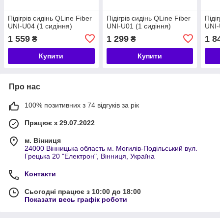
Підігрів сидінь QLine Fiber
Підігрів сидінь QLine Fiber
Піді
UNI-U04 (1 сидіння)
UNI-U01 (1 сидіння)
UNI-
1 559
1 299
1 8
₴
₴
Купити
Купити
Про нас
100% позитивних з 74 відгуків за рік
Працює з 29.07.2022
м. Вінниця
24000 Вінницька область м. Могилів-Подільський вул.
Грецька 20 "Електрон", Вінниця, Україна
Контакти
Сьогодні працює з 10:00 до 18:00
Показати весь графік роботи