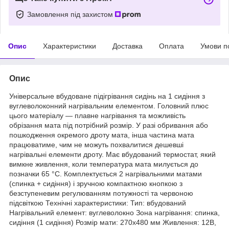
Замовлення під захистом
Опис
Характеристики
Доставка
Оплата
Умови п
Опис
Універсальне вбудоване підігрівання сидінь на 1 сидіння з
вуглеволоконний нагрівальним елементом. Головний плюс
цього матеріалу — плавне нагрівання та можливість
обрізання мата під потрібний розмір. У разі обривання або
пошкодження окремого дроту мата, інша частина мата
працюватиме, чим не можуть похвалитися дешевші
нагрівальні елементи дроту. Має вбудований термостат, який
вимкне живлення, коли температура мата милується до
позначки 65 °C. Комплектується 2 нагрівальними матами
(спинка + сидіння) і зручною компактною кнопкою з
безступеневим регулюванням потужності та червоною
підсвіткою Технічні характеристики: Тип: вбудований
Нагрівальний елемент: вуглеволокно Зона нагрівання: спинка,
сидіння (1 сидіння) Розмір мати: 270х480 мм Живлення: 12В,