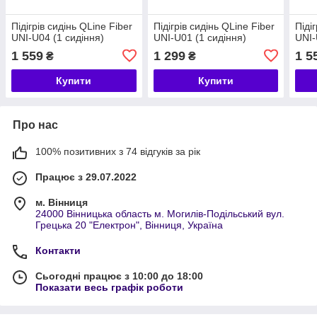
Підігрів сидінь QLine Fiber
Підігрів сидінь QLine Fiber
Піді
UNI-U04 (1 сидіння)
UNI-U01 (1 сидіння)
UNI-
1 559
1 299
1 5
₴
₴
Купити
Купити
Про нас
100% позитивних з 74 відгуків за рік
Працює з 29.07.2022
м. Вінниця
24000 Вінницька область м. Могилів-Подільський вул.
Грецька 20 "Електрон", Вінниця, Україна
Контакти
Сьогодні працює з 10:00 до 18:00
Показати весь графік роботи