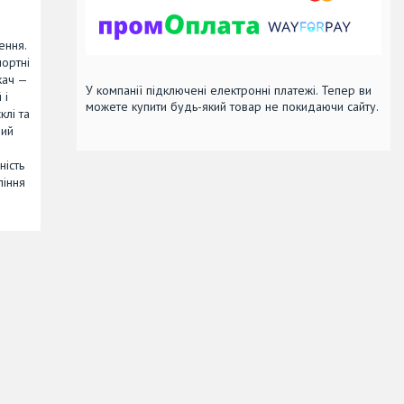
ення.
портні
кач —
У компанії підключені електронні платежі. Тепер ви
 і
можете купити будь-який товар не покидаючи сайту.
клі та
ний
ність
ління