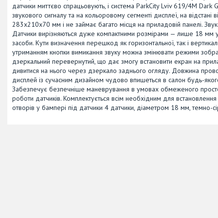
датчики миттєво спрацьовують, і система ParkCity Lviv 619/4M Da
звукового сигналу та на кольоровому сегменті дисплеї, на відстані 
283х210х70 мм і не займає багато місця на приладовій панелі. Звук
Датчики вирізняються дуже компактними розмірами — лише 18 мм у д
засоби. Кути визначення перешкод як горизонтальної, так і вертикаль
утриманням кнопки вимикання звуку можна змінювати режими зображ
дзеркальний перевернутий, що дає змогу встановити екран на прилад
дивитися на нього через дзеркало заднього огляду. Довжина прово
дисплей із сучасним дизайном чудово впишеться в салон будь-якого
Забезпечує безпечніше маневрування в умовах обмеженого простору,
роботи датчиків. Комплектується всім необхідним для встановленн
отворів у бампері під датчики 4 датчики, діаметром 18 мм, темно-