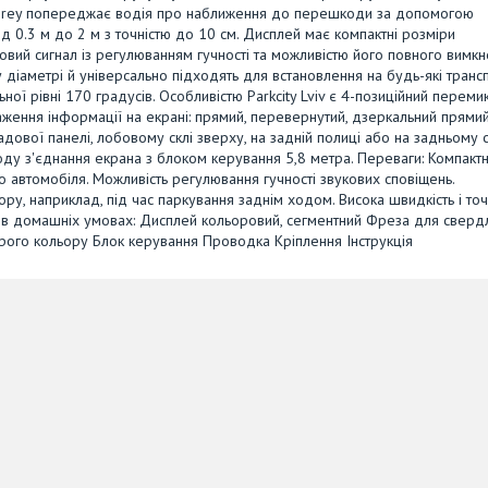
rk Grey попереджає водія про наближення до перешкоди за допомогою
від 0.3 м до 2 м з точністю до 10 см. Дисплей має компактні розміри
овий сигнал із регулюванням гучності та можливістю його повного вимкн
іаметрі й універсально підходять для встановлення на будь-які транс
ної рівні 170 градусів. Особливістю Parkcity Lviv є 4-позиційний переми
ення інформації на екрані: прямий, перевернутий, дзеркальний прямий
ової панелі, лобовому склі зверху, на задній полиці або на задньому с
ду з'єднання екрана з блоком керування 5,8 метра. Переваги: Компакт
 автомобіля. Можливість регулювання гучності звукових сповіщень.
 наприклад, під час паркування заднім ходом. Висока швидкість і точ
я в домашніх умовах: Дисплей кольоровий, сегментний Фреза для сверд
сірого кольору Блок керування Проводка Кріплення Інструкція