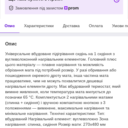
Замовлення під захистом
Опис
Характеристики
Доставка
Оплата
Умови п
Опис
Універсальне вбудоване підігрівання сидінь на 1 сидіння з
вуглеволоконний нагрівальним елементом. Головний плюс
цього матеріалу — плавне нагрівання та можливість
обрізання мата під потрібний розмір. У разі обривання або
пошкодження окремого дроту мата, інша частина мата
працюватиме, чим не можуть похвалитися дешевші
нагрівальні елементи дроту. Має вбудований термостат, який
вимкне живлення, коли температура мата милується до
позначки 65 °C. Комплектується 2 нагрівальними матами
(спинка + сидіння) і зручною компактною кнопкою з 3
положеннями — вимкнене, максимальне нагрівання та
мінімальне нагрівання. Технічні характеристики: Тип:
вбудований Нагрівальний елемент: вуглеволокно Зона
нагрівання: спинка, сидіння Розмір мати: 270х480 мм