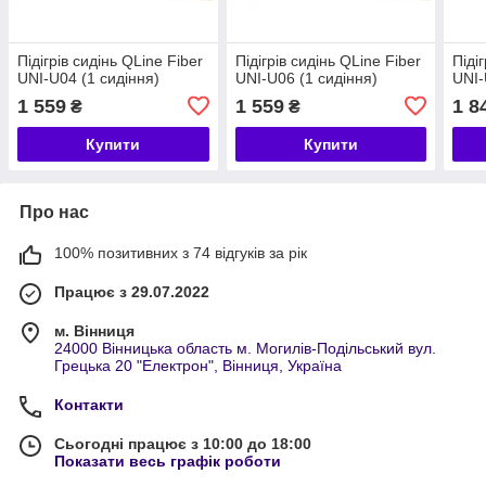
Підігрів сидінь QLine Fiber
Підігрів сидінь QLine Fiber
Піді
UNI-U04 (1 сидіння)
UNI-U06 (1 сидіння)
UNI-
1 559
1 559
1 8
₴
₴
Купити
Купити
Про нас
100% позитивних з 74 відгуків за рік
Працює з 29.07.2022
м. Вінниця
24000 Вінницька область м. Могилів-Подільський вул.
Грецька 20 "Електрон", Вінниця, Україна
Контакти
Сьогодні працює з 10:00 до 18:00
Показати весь графік роботи