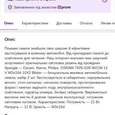
Замовлення під захистом
Опис
Характеристики
Доставка
Оплата
Умови п
Опис
Покажні лампи знайшли своє широке й ефективне
застосування в кожному автомобілі. Від приладової панелі до
освітлення для читання. Наш інтернет-магазин має широкий
асортимент оригінальних світлових рішень від провідних
брендів — Osram, Narva, Philips. OSRAM 7505-02B W21W 12
V W3x16d 10X2 Blister — безцокольна вказівна автомобільна
лампа, набір 2 шт. Застосовується в габаритних, паркувальних
вогнях, стоп-сигналах, сигналах поворотів, протитумованих
фарах і лампах заднього ходу, внутрішньосалонного
освітлення, підсвітці номера, богівих габаритів. Вирізняється
високою якістю й довгим терміном експлуатації, потужним
світловим потоком. Характеристики: Потужність — 21 Вт.
Напруга — 12 В, Цоколь — W3x16d