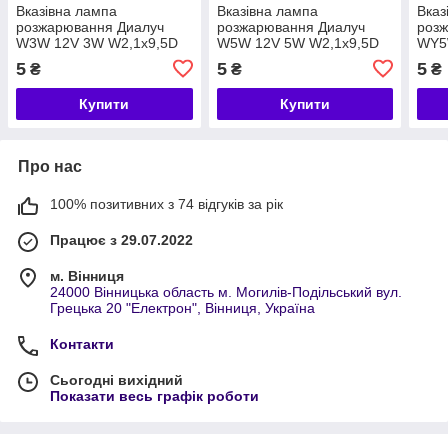
Вказівна лампа
Вказівна лампа
Вказ
розжарювання Диалуч
розжарювання Диалуч
розж
W3W 12V 3W W2,1x9,5D
W5W 12V 5W W2,1x9,5D
WY5
92793
92121
AMBE
5
5
5
₴
₴
₴
Купити
Купити
Про нас
100% позитивних з 74 відгуків за рік
Працює з 29.07.2022
м. Вінниця
24000 Вінницька область м. Могилів-Подільський вул.
Грецька 20 "Електрон", Вінниця, Україна
Контакти
Сьогодні вихідний
Показати весь графік роботи