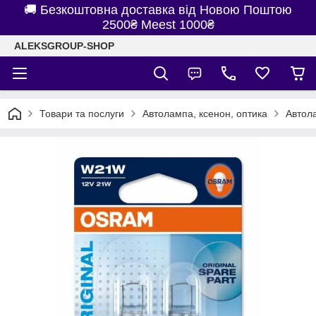
🚚 Безкоштовна доставка від Новою Поштою
2500₴ Meest 1000₴
ALEKSGROUP-SHOP
Товари та послуги
Автолампа, ксенон, оптика
Автол