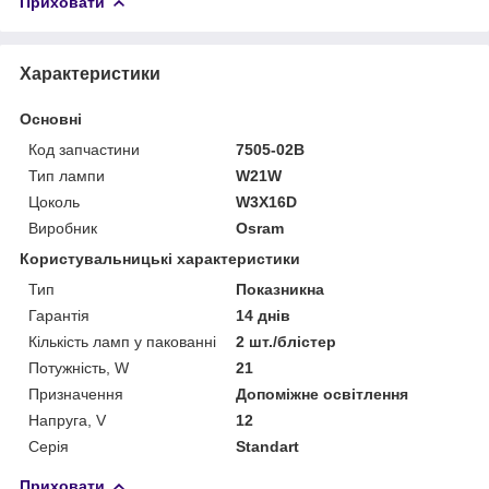
Приховати
Характеристики
Основні
Код запчастини
7505-02B
Тип лампи
W21W
Цоколь
W3X16D
Виробник
Osram
Користувальницькі характеристики
Тип
Показникна
Гарантія
14 днів
Кількість ламп у пакованні
2 шт./блістер
Потужність, W
21
Призначення
Допоміжне освітлення
Напруга, V
12
Серія
Standart
Приховати