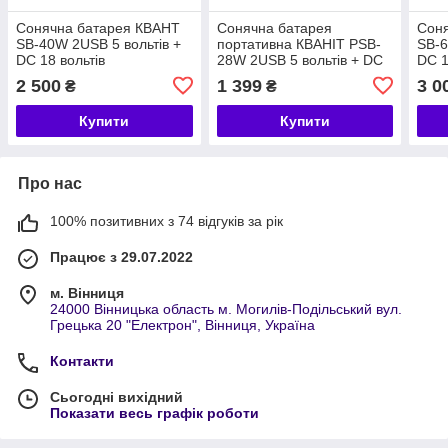
Сонячна батарея КВАНТ
Сонячна батарея
Сон
SB-40W 2USB 5 вольтів +
портативна КВАНІТ PSB-
SB-6
DC 18 вольтів
28W 2USB 5 вольтів + DC
DC 1
18 вольтів
2 500
1 399
3 0
₴
₴
Купити
Купити
Про нас
100% позитивних з 74 відгуків за рік
Працює з 29.07.2022
м. Вінниця
24000 Вінницька область м. Могилів-Подільський вул.
Грецька 20 "Електрон", Вінниця, Україна
Контакти
Сьогодні вихідний
Показати весь графік роботи