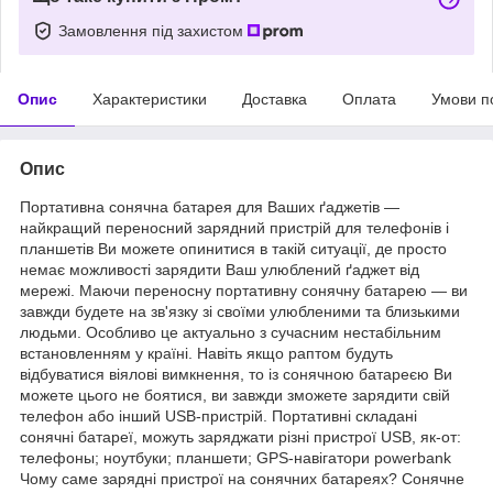
Замовлення під захистом
Опис
Характеристики
Доставка
Оплата
Умови п
Опис
Портативна сонячна батарея для Ваших ґаджетів —
найкращий переносний зарядний пристрій для телефонів і
планшетів Ви можете опинитися в такій ситуації, де просто
немає можливості зарядити Ваш улюблений ґаджет від
мережі. Маючи переносну портативну сонячну батарею — ви
завжди будете на зв'язку зі своїми улюбленими та близькими
людьми. Особливо це актуально з сучасним нестабільним
встановленням у країні. Навіть якщо раптом будуть
відбуватися віялові вимкнення, то із сонячною батареєю Ви
можете цього не боятися, ви завжди зможете зарядити свій
телефон або інший USB-пристрій. Портативні складані
сонячні батареї, можуть заряджати різні пристрої USB, як-от:
телефоны; ноутбуки; планшети; GPS-навігатори powerbank
Чому саме зарядні пристрої на сонячних батареях? Сонячне