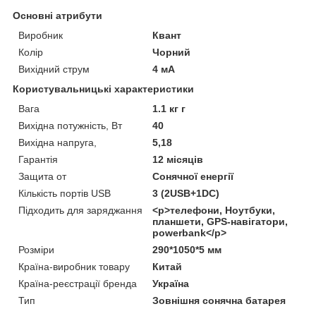
Основні атрибути
Виробник
Квант
Колір
Чорний
Вихідний струм
4 мА
Користувальницькі характеристики
Вага
1.1 кг г
Вихідна потужність, Вт
40
Вихідна напруга,
5,18
Гарантія
12 місяців
Защита от
Сонячної енергії
Кількість портів USB
3 (2USB+1DC)
Підходить для заряджання
<p>телефони, Ноутбуки,
планшети, GPS-навігатори,
powerbank</p>
Розміри
290*1050*5 мм
Країна-виробник товару
Китай
Країна-реєстрації бренда
Україна
Тип
Зовнішня сонячна батарея