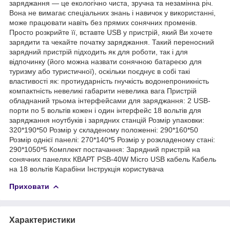
заряджання — це екологічно чиста, зручна та незамінна річ.
Вона не вимагає спеціальних знань і навичок у використанні,
може працювати навіть без прямих сонячних променів.
Просто розкрийте її, вставте USB у пристрій, який Ви хочете
зарядити та чекайте початку заряджання. Такий переносний
зарядний пристрій підходить як для роботи, так і для
відпочинку (його можна назвати сонячною батареєю для
туризму або туристичної), оскільки поєднує в собі такі
властивості як: протиударність гнучкість водонепроникність
компактність невеликі габарити невелика вага Пристрій
обладнаний трьома інтерфейсами для заряджання: 2 USB-
порти по 5 вольтів кожен і один інтерфейс 18 вольтів для
заряджання ноутбуків і зарядних станцій Розмір упаковки:
320*190*50 Розмір у складеному положенні: 290*160*50
Розмір однієї панелі: 270*140*5 Розмір у розкладеному стані:
290*1050*5 Комплект постачання: Зарядний пристрій на
сонячних панелях КВАРТ PSB-40W Micro USB кабель Кабель
на 18 вольтів Карабіни Інструкція користувача
Приховати
Характеристики