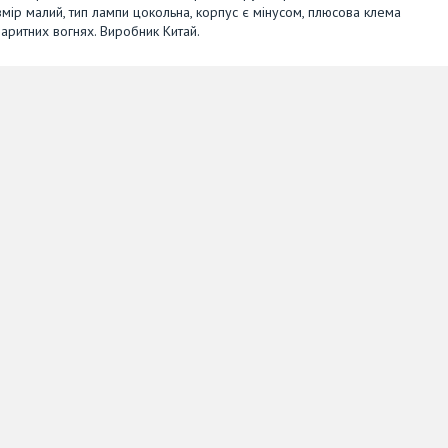
мір малий, тип лампи цокольна, корпус є мінусом, плюсова клема
баритних вогнях. Виробник Китай.