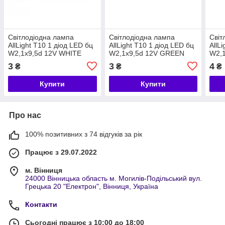
Світлодіодна лампа
Світлодіодна лампа
Світ
AllLight T10 1 діод LED бц
AllLight T10 1 діод LED бц
AllL
W2,1x9,5d 12V WHITE
W2,1x9,5d 12V GREEN
W2,1
BLU
3
3
4
₴
₴
₴
Купити
Купити
Про нас
100% позитивних з 74 відгуків за рік
Працює з 29.07.2022
м. Вінниця
24000 Вінницька область м. Могилів-Подільський вул.
Грецька 20 "Електрон", Вінниця, Україна
Контакти
Сьогодні працює з 10:00 до 18:00