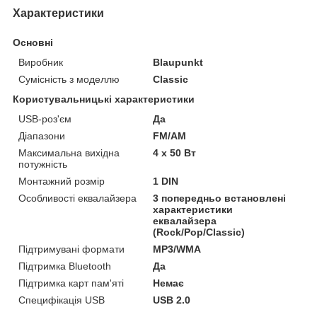
Характеристики
Основні
Виробник
Blaupunkt
Сумісність з моделлю
Classic
Користувальницькі характеристики
USB-роз'єм
Да
Діапазони
FM/AM
Максимальна вихідна
4 х 50 Вт
потужність
Монтажний розмір
1 DIN
Особливості еквалайзера
3 попередньо встановлені
характеристики
еквалайзера
(Rock/Pop/Classic)
Підтримувані формати
MP3/WMA
Підтримка Bluetooth
Да
Підтримка карт пам'яті
Немає
Специфікація USB
USB 2.0