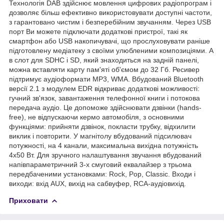
Технологія DAB здійснює мовлення цифрових радіопрограм і
дозволяє більш ефективно використовувати доступні частоти,
з гарантовано чистим і безперебійним звучанням. Через USB
порт Ви можете підключати додаткові пристрої, такі як
смартфон або USB накопичувачі, що прослуховувати раніше
підготовлену медіатеку з своїми улюбленими композиціями. А
в слот для SDHC і SD, який знаходиться на задній панелі,
можна вставляти карту пам'яті об'ємом до 32 Гб. Ресивер
підтримує аудіоформати MP3, WMA. Вбудований Bluetooth
версії 2.1 з модулем EDR відкриває додаткові можливості:
гучний зв'язок, завантаження телефонної книги і потокова
передача аудіо. Це допоможе здійснювати дзвінки (hands-
free), не відпускаючи кермо автомобіля, з основними
функціями: прийняти дзвінок, покласти трубку, відхилити
виклик і повторити. У магнітолу вбудований підсилювач
потужності, на 4 канали, максимальна вихідна потужність
4х50 Вт. Для зручного налаштування звучання вбудований
напівпараметричний 3-х смуговий еквалайзер з трьома
передбаченими установками: Rock, Pop, Classic. Входи і
виходи: вхід AUX, вихід на сабвуфер, RCA-аудіовихід.
Приховати