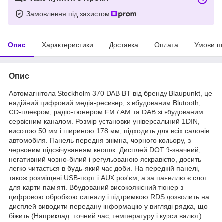
Замовлення під захистом
Опис
Характеристики
Доставка
Оплата
Умови п
Опис
Автомагнітола Stockholm 370 DAB BT від бренду Blaupunkt, це
надійний цифровий медіа-ресивер, з вбудованим Blutooth,
CD-плеєром, радіо-тюнером FM / AM та DAB зі вбудованим
сервісним каналом. Розмір установки універсальний 1DIN,
висотою 50 мм і шириною 178 мм, підходить для всіх салонів
автомобіля. Панель передня знімна, чорного кольору, з
червоним підсвічуванням кнопок. Дисплей DOT 9-значний,
негативний чорно-білий і регульованою яскравістю, досить
легко читається в будь-який час доби. На передній панелі,
також розміщені USB-порт і AUX роз'єм, а за панеллю є слот
для карти пам'яті. Вбудований високоякісний тюнер з
цифровою обробкою сигналу і підтримкою RDS дозволить на
дисплей виводити передану інформацію у вигляді рядка, що
біжить (Наприклад: точний час, температуру і курси валют).