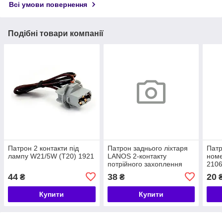
Всі умови повернення
Подібні товари компанії
Патрон 2 контакти під
Патрон заднього ліхтаря
Патр
лампу W21/5W (T20) 1921
LANOS 2-контакту
номе
потрійного захоплення
2106
204434 Під автолампу
авт
44
38
20
₴
₴
P21/5W BAY15s
Купити
Купити