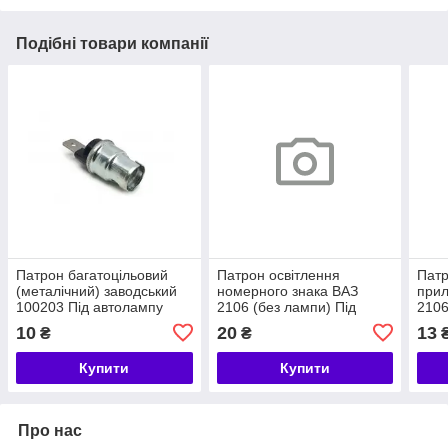
Подібні товари компанії
Патрон багатоцільовий
Патрон освітлення
Патр
(металічний) заводський
номерного знака ВАЗ
прил
100203 Під автолампу
2106 (без лампи) Під
2106
BA9s
автолампу P21W BA15s
BA9
10
20
13
₴
₴
Купити
Купити
Про нас