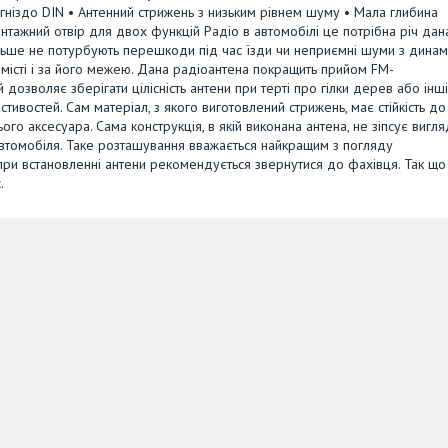
гніздо DIN • Антенний стрижень з низьким рівнем шуму • Мала глибина
нтажний отвір для двох функцій Радіо в автомобілі це потрібна річ дан
ільше не потурбують перешкоди під час їзди чи неприємні шуми з динамі
істі і за його межею. Дана радіоантена покращить прийом FM-
 дозволяє зберігати цілісність антени при терті про гілки дерев або інші
тивостей. Сам матеріал, з якого виготовлений стрижень, має стійкість до
го аксесуара. Сама конструкція, в якій виконана антена, не зіпсує вигля
автомобіля. Таке розташування вважається найкращим з погляду
 при встановленні антени рекомендується звернутися до фахівця. Так щ
.