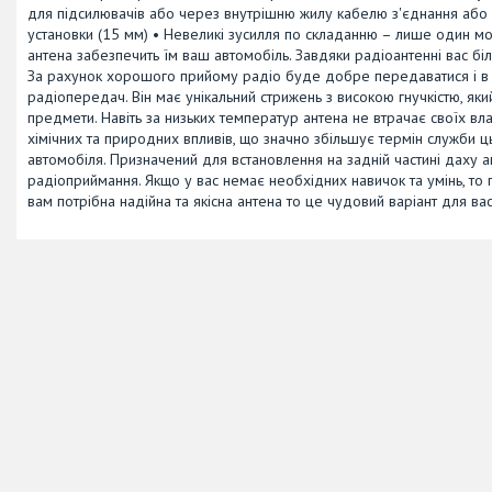
для підсилювачів або через внутрішню жилу кабелю з'єднання або 
установки (15 мм) • Невеликі зусилля по складанню – лише один мо
антена забезпечить їм ваш автомобіль. Завдяки радіоантенні вас б
За рахунок хорошого прийому радіо буде добре передаватися і в м
радіопередач. Він має унікальний стрижень з високою гнучкістю, який
предмети. Навіть за низьких температур антена не втрачає своїх влас
хімічних та природних впливів, що значно збільшує термін служби цьо
автомобіля. Призначений для встановлення на задній частині даху 
радіоприймання. Якщо у вас немає необхідних навичок та умінь, то
вам потрібна надійна та якісна антена то це чудовий варіант для вас