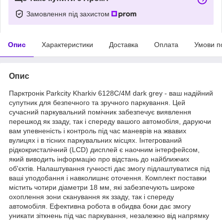
Замовлення під захистом
Опис
Характеристики
Доставка
Оплата
Умови п
Опис
Парктронік Parkcity Kharkiv 6128C/4M dark grey - ваш надійний
супутник для безпечного та зручного паркування. Цей
сучасний паркувальний помічник забезпечує виявлення
перешкод як ззаду, так і спереду вашого автомобіля, даруючи
вам упевненість і контроль під час маневрів на жвавих
вулицях і в тісних паркувальних місцях. Інтегрований
рідкокристалічний (LCD) дисплей є наочним інтерфейсом,
який виводить інформацію про відстань до найближчих
об'єктів. Налаштування гучності дає змогу підлаштуватися під
ваші уподобання і навколишнє оточення. Комплект поставки
містить чотири діаметри 18 мм, які забезпечують широке
охоплення зони сканування як ззаду, так і спереду
автомобіля. Ефективна робота в обидва боки дає змогу
уникати зіткнень під час паркування, незалежно від напрямку