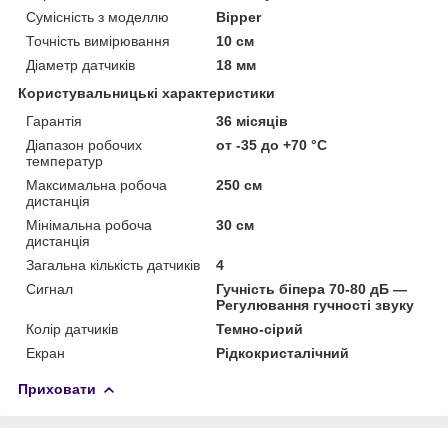
Сумісність з моделлю
Bipper
Точність вимірювання
10 см
Діаметр датчиків
18 мм
Користувальницькі характеристики
Гарантія
36 місяців
Діапазон робочих
от -35 до +70 °С
температур
Максимальна робоча
250 см
дистанція
Мінімальна робоча
30 см
дистанція
Загальна кількість датчиків
4
Сигнал
Гучність біпера 70-80 дБ —
Регулювання гучності звуку
Колір датчиків
Темно-сірий
Екран
Рідкокристалічний
Приховати