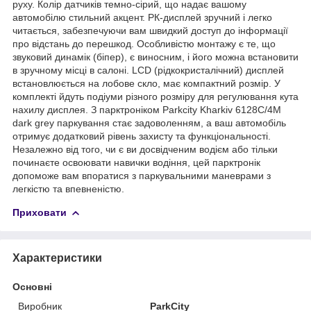
руху. Колір датчиків темно-сірий, що надає вашому
автомобілю стильний акцент. РК-дисплей зручний і легко
читається, забезпечуючи вам швидкий доступ до інформації
про відстань до перешкод. Особливістю монтажу є те, що
звуковий динамік (біпер), є виносним, і його можна встановити
в зручному місці в салоні. LCD (рідкокристалічний) дисплей
встановлюється на лобове скло, має компактний розмір. У
комплекті йдуть подіуми різного розміру для регулювання кута
нахилу дисплея. З парктроніком Parkcity Kharkiv 6128C/4M
dark grey паркування стає задоволенням, а ваш автомобіль
отримує додатковий рівень захисту та функціональності.
Незалежно від того, чи є ви досвідченим водієм або тільки
починаєте освоювати навички водіння, цей парктронік
допоможе вам впоратися з паркувальними маневрами з
легкістю та впевненістю.
Приховати
Характеристики
Основні
Виробник
ParkCity