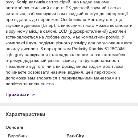
руху. Колір датчиків світло-сірий, що надає вашому
автомобілю стильний акцент. РК-дисплей зручний і легко
читається, забезпечуючи вам швидкий доступ до інформації
про відстань до перешкод. Особливістю монтажу є те, що
звуковий динамік (біпер), є виносним, і його можна встановити
в зручному місці в салоні. LCD (рідкокристалічний) дисплей
встановлюється на лобове скло, має компактний розмір. У
комплекті йдуть подіуми різного розміру для регулювання кута
нахилу дисплея. З парктроніком Parkcity Kharkiv 6128C/4M
light grey паркування стає задоволенням, а ваш автомобіль
отримує додатковий рівень захисту та функціональності.
Незалежно від того, чи є ви досвідченим водієм або тільки
починаєте освоювати навички водіння, цей парктронік
допоможе вам впоратися з паркувальними маневрами з
легкістю та впевненістю.
Приховати
Характеристики
Основні
Виробник
ParkCity