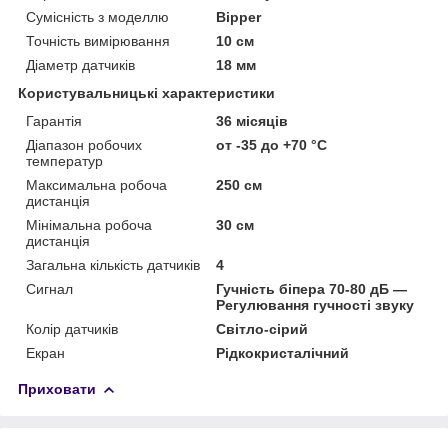
Сумісність з моделлю
Bipper
Точність вимірювання
10 см
Діаметр датчиків
18 мм
Користувальницькі характеристики
Гарантія
36 місяців
Діапазон робочих
от -35 до +70 °С
температур
Максимальна робоча
250 см
дистанція
Мінімальна робоча
30 см
дистанція
Загальна кількість датчиків
4
Сигнал
Гучність біпера 70-80 дБ —
Регулювання гучності звуку
Колір датчиків
Світло-сірий
Екран
Рідкокристалічний
Приховати