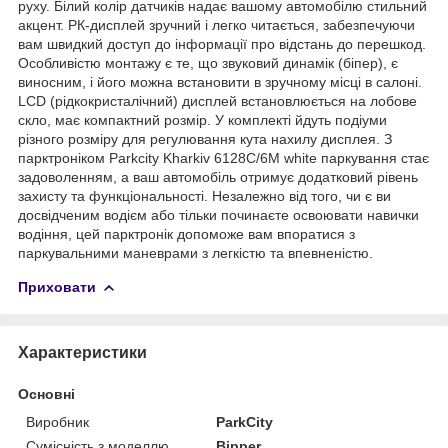
руху. Білий колір датчиків надає вашому автомобілю стильний
акцент. РК-дисплей зручний і легко читається, забезпечуючи
вам швидкий доступ до інформації про відстань до перешкод.
Особливістю монтажу є те, що звуковий динамік (біпер), є
виносним, і його можна встановити в зручному місці в салоні.
LCD (рідкокристалічний) дисплей встановлюється на лобове
скло, має компактний розмір. У комплекті йдуть подіуми
різного розміру для регулювання кута нахилу дисплея. З
парктроніком Parkcity Kharkiv 6128C/6M white паркування стає
задоволенням, а ваш автомобіль отримує додатковий рівень
захисту та функціональності. Незалежно від того, чи є ви
досвідченим водієм або тільки починаєте освоювати навички
водіння, цей парктронік допоможе вам впоратися з
паркувальними маневрами з легкістю та впевненістю.
Приховати
Характеристики
Основні
Виробник
ParkCity
Сумісність з моделлю
Bipper