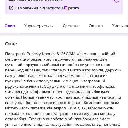
Замовлення під захистом
Опис
Характеристики
Доставка
Оплата
Умови п
Опис
Парктронік Parkcity Kharkiv 6128C/6M white - ваш надійний
супутник для безпечного та зручного паркування. Цей
сучасний паркувальний помічник забезпечує виявлення
перешкод як ззаду, так і спереду вашого автомобіля, даруючи
вам упевненість і контроль під час маневрів на жвавих
вулицях і в тісних паркувальних місцях. Інтегрований
рідкокристалічний (LCD) дисплей є наочним інтерфейсом,
який виводить інформацію про відстань до найближчих
об'єктів. Налаштування гучності дає змогу підлаштуватися під
ваші уподобання і навколишнє оточення. Комплект поставки
містить шість датчиків діаметром 18 мм, які забезпечують
широке охоплення зони сканування як ззаду, так і спереду
автомобіля. Ефективна робота в обидва боки дає змогу
уникати зіткнень під час паркування, незалежно від напрямку